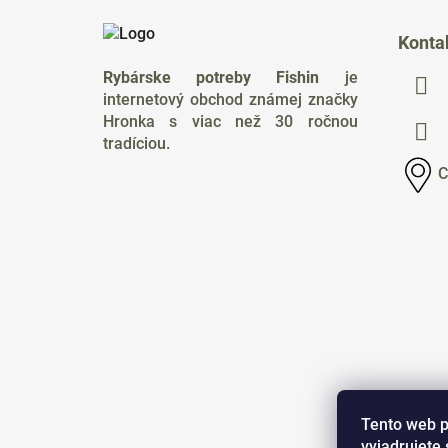
Z
á
Konta
p
Rybárske potreby Fishin
je
ä
internetový obchod známej značky
t
Hronka s viac než 30 ročnou
i
tradíciou.
e
C
Tento web p
vyjadrujete 