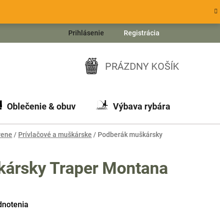
Prihlásenie
Registrácia
PRÁZDNY KOŠÍK
NÁKUPNÝ
KOŠÍK
Oblečenie & obuv
Výbava rybára
Ch
rene
/
Prívlačové a muškárske
/
Podberák muškársky
ársky Traper Montana
dnotenia