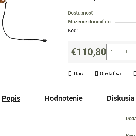
produktu
Dostupnosť
je
Môžeme doručiť do:
0,0
Kód:
z
5
hviezdičiek.
€110,80
Jednotková cena:
Tlač
Opýtať sa
Popis
Hodnotenie
Diskusia
Doda