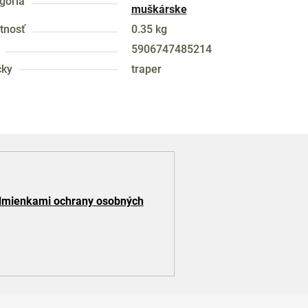
gória
muškárske
tnosť
0.35 kg
5906747485214
čky
traper
mienkami ochrany osobných