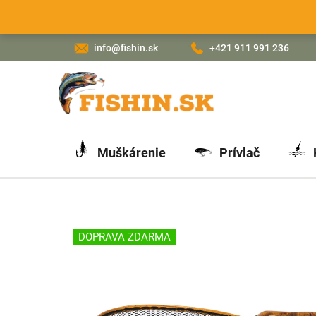
Prejsť
na
obsah
info@fishin.sk
+421 911 991 236
Muškárenie
Prívlač
DOPRAVA ZDARMA