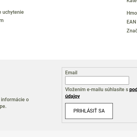
Kate
e uchytenie
Hmo
cm
EAN
Zna
Email
Vložením e-mailu súhlasíte s
pod
údajov
 informácie o
pe.
PRIHLÁSIŤ SA