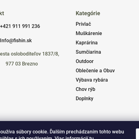
kt
Kategórie
Prívlač
+421 911 991 236
Muškárenie
Info@fishin.sk
Kaprárina
Sumčiarina
esta osloboditeľov 1837/8,
Outdoor
977 03 Brezno
Oblečenie a Obuv
Výbava rybára
Chov rýb
Doplnky
oužíva súbory cookie. Ďalším prechádzaním tohto webu
súhlas s ich používaním. Viac informácií
tu
.