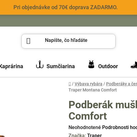
Pri objednávke od 70€ doprava ZADARMO.
Kaprárina
Sumčiarina
Outdoor
Domov
/
Výbava rybára
/
Podberáky a če
Traper Montana Comfort
Podberák mušk
Comfort
Priemerné
Neohodnotené
Podrobnosti ho
hodnotenie
Značka:
Traper