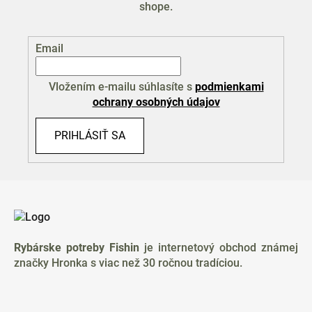
shope.
Email
Vložením e-mailu súhlasíte s
podmienkami
ochrany osobných údajov
PRIHLÁSIŤ SA
Z
á
p
ä
Rybárske potreby Fishin
je internetový obchod známej
t
značky Hronka s viac než 30 ročnou tradíciou.
i
e