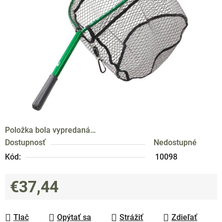
5
hviezdičiek.
Položka bola vypredaná…
Dostupnosť
Nedostupné
Kód:
10098
€37,44
Jednotková cena:
Tlač
Opýtať sa
Strážiť
Zdieľať