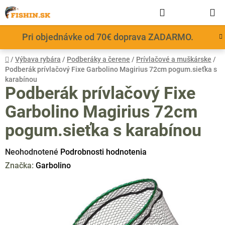
Prejsť
Hľadať
NÁKUP
na
obsah
KOŠÍK
Pri objednávke od 70€ doprava ZADARMO.
Domov
/
Výbava rybára
/
Podberáky a čerene
/
Prívlačové a muškárske
/
Podberák prívlačový Fixe Garbolino Magirius 72cm pogum.sieťka s
karabínou
Podberák prívlačový Fixe
Garbolino Magirius 72cm
pogum.sieťka s karabínou
Priemerné
Neohodnotené
Podrobnosti hodnotenia
hodnotenie
Značka:
Garbolino
produktu
je
0,0
z