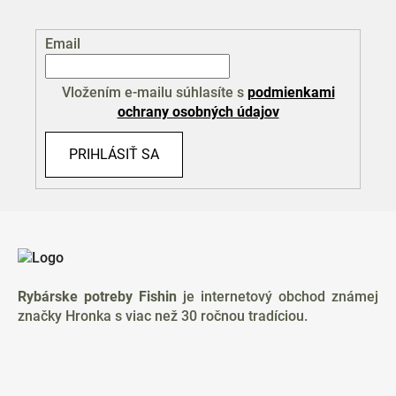
Email
Vložením e-mailu súhlasíte s
podmienkami
ochrany osobných údajov
PRIHLÁSIŤ SA
Z
á
p
ä
Rybárske potreby Fishin
je internetový obchod známej
t
značky Hronka s viac než 30 ročnou tradíciou.
i
e