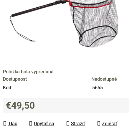
hviezdičiek.
Položka bola vypredaná…
Dostupnosť
Nedostupné
Kód:
5655
€49,50
Jednotková cena:
Tlač
Opýtať sa
Strážiť
Zdieľať