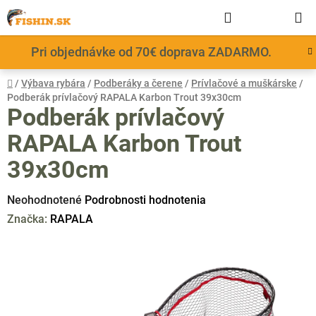
Prejsť
Hľadať
NÁKUP
na
obsah
KOŠÍK
Pri objednávke od 70€ doprava ZADARMO.
Domov
/
Výbava rybára
/
Podberáky a čerene
/
Prívlačové a muškárske
/
Podberák prívlačový RAPALA Karbon Trout 39x30cm
Podberák prívlačový
RAPALA Karbon Trout
39x30cm
Priemerné
Neohodnotené
Podrobnosti hodnotenia
hodnotenie
Značka:
RAPALA
produktu
je
0,0
z
5