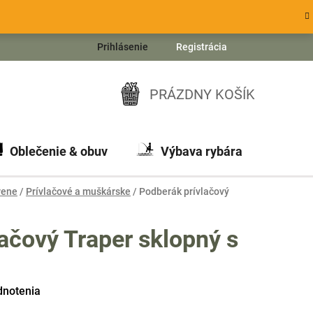
Prihlásenie
Registrácia
PRÁZDNY KOŠÍK
NÁKUPNÝ
KOŠÍK
Oblečenie & obuv
Výbava rybára
Ch
rene
/
Prívlačové a muškárske
/
Podberák prívlačový
ačový Traper sklopný s
dnotenia