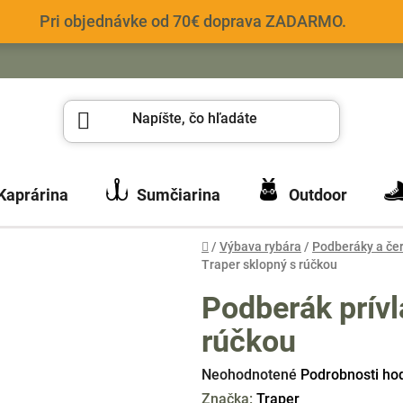
Pri objednávke od 70€ doprava ZADARMO.
Kaprárina
Sumčiarina
Outdoor
Domov
/
Výbava rybára
/
Podberáky a če
Traper sklopný s rúčkou
Podberák prívl
rúčkou
Priemerné
Neohodnotené
Podrobnosti ho
hodnotenie
Značka:
Traper