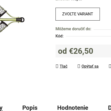
produktu
je
ZVOĽTE VARIANT
0,0
z
Môžeme doručiť do:
5
Kód:
hviezdičiek.
od
€26,50
Jednotková cena:
Tlač
Opýtať sa
y
Popis
Hodnotenie
D