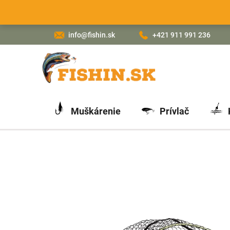
Prejsť
na
obsah
info@fishin.sk
+421 911 991 236
Muškárenie
Prívlač