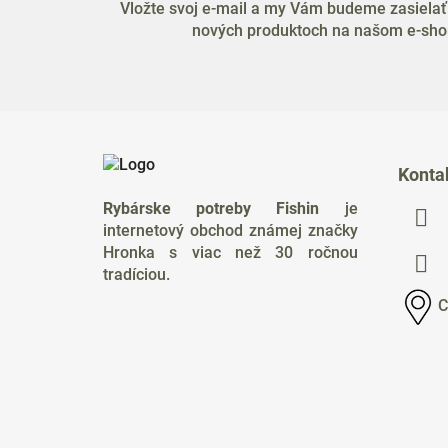
Vložte svoj e-mail a my Vám budeme zasielať
nových produktoch na našom e-sho
Z
á
Konta
p
Rybárske potreby Fishin
je
ä
internetový obchod známej značky
t
Hronka s viac než 30 ročnou
i
tradíciou.
e
C