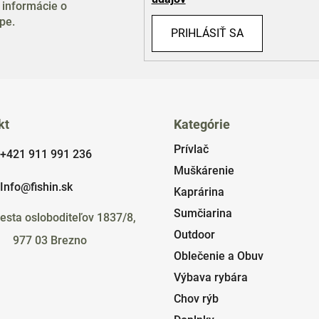
 informácie o
pe.
PRIHLÁSIŤ SA
kt
Kategórie
Prívlač
+421 911 991 236
Muškárenie
Info@fishin.sk
Kaprárina
Sumčiarina
esta osloboditeľov 1837/8,
Outdoor
977 03 Brezno
Oblečenie a Obuv
Výbava rybára
Chov rýb