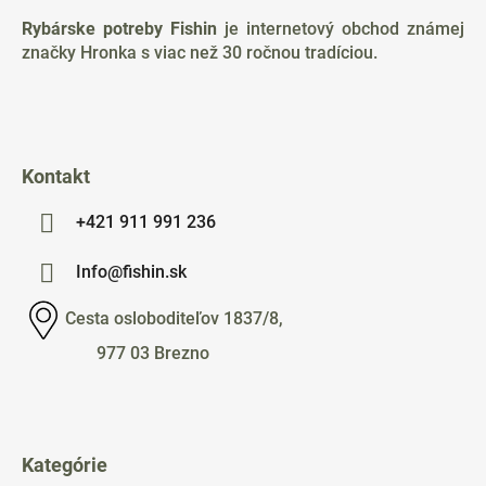
ä
Rybárske potreby Fishin
je internetový obchod známej
t
značky Hronka s viac než 30 ročnou tradíciou.
i
e
Kontakt
+421 911 991 236
Info@fishin.sk
Cesta osloboditeľov 1837/8,
977 03 Brezno
Kategórie