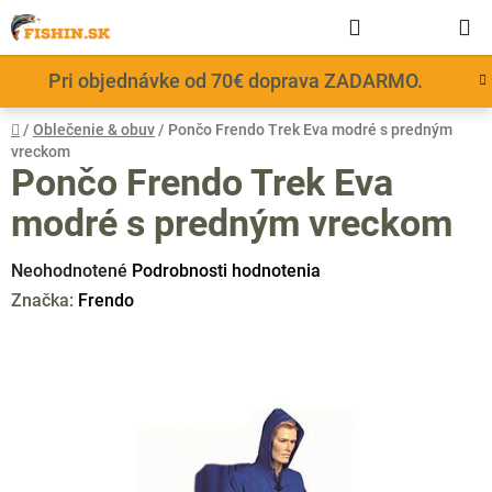
Prejsť
Hľadať
NÁKUP
na
obsah
KOŠÍK
Pri objednávke od 70€ doprava ZADARMO.
Domov
/
Oblečenie & obuv
/
Pončo Frendo Trek Eva modré s predným
vreckom
Pončo Frendo Trek Eva
modré s predným vreckom
Priemerné
Neohodnotené
Podrobnosti hodnotenia
hodnotenie
Značka:
Frendo
produktu
je
0,0
z
5
hviezdičiek.