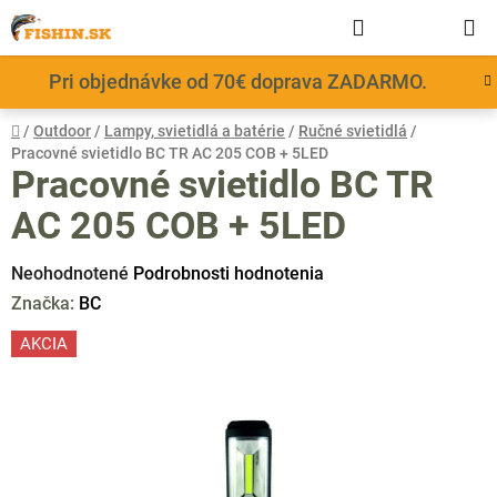
Prejsť
Hľadať
NÁKUP
na
obsah
KOŠÍK
Pri objednávke od 70€ doprava ZADARMO.
Domov
/
Outdoor
/
Lampy, svietidlá a batérie
/
Ručné svietidlá
/
Pracovné svietidlo BC TR AC 205 COB + 5LED
Pracovné svietidlo BC TR
AC 205 COB + 5LED
Priemerné
Neohodnotené
Podrobnosti hodnotenia
hodnotenie
Značka:
BC
produktu
AKCIA
je
0,0
z
5
hviezdičiek.