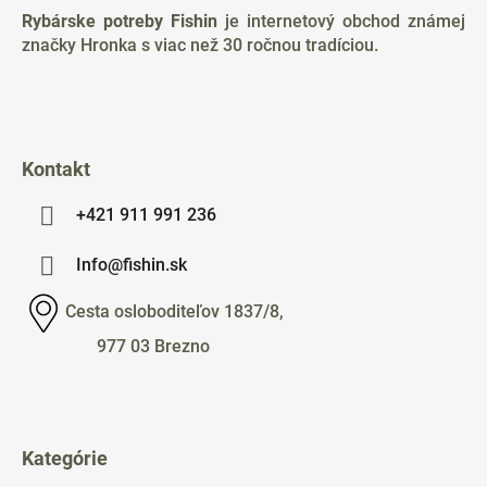
ä
Rybárske potreby Fishin
je internetový obchod známej
t
značky Hronka s viac než 30 ročnou tradíciou.
i
e
Kontakt
+421 911 991 236
Info@fishin.sk
Cesta osloboditeľov 1837/8,
977 03 Brezno
Kategórie