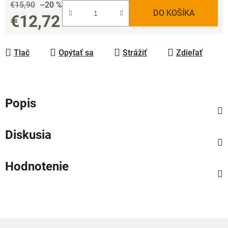
€15,90
–20 %
DO KOŠÍKA
€12,72
Jednotková cena:
Tlač
Opýtať sa
Strážiť
Zdieľať
Popis
Diskusia
Hodnotenie