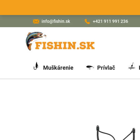
Prejsť
na
obsah
info@fishin.sk
+421 911 991 236
Muškárenie
Prívlač