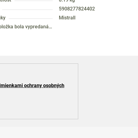
5908277824402
čky
Mistrall
oložka bola vypredaná…
mienkami ochrany osobných