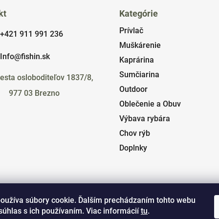
kt
Kategórie
Prívlač
+421 911 991 236
Muškárenie
Info@fishin.sk
Kaprárina
Sumčiarina
esta osloboditeľov 1837/8,
Outdoor
977 03 Brezno
Oblečenie a Obuv
Výbava rybára
Chov rýb
Doplnky
oužíva súbory cookie. Ďalším prechádzaním tohto webu
súhlas s ich používaním. Viac informácií
tu
.