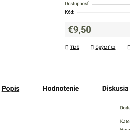
Dostupnosť
0,0
Kód:
z
5
€9,50
hviezdičiek.
Jednotková cena:
Tlač
Opýtať sa
Popis
Hodnotenie
Diskusia
Doda
Kate
Hmo