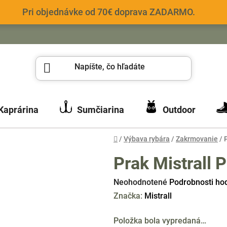
Pri objednávke od 70€ doprava ZADARMO.
Kaprárina
Sumčiarina
Outdoor
Domov
/
Výbava rybára
/
Zakrmovanie
/
Prak Mistrall
Priemerné
Neohodnotené
Podrobnosti ho
hodnotenie
Značka:
Mistrall
produktu
Položka bola vypredaná…
je