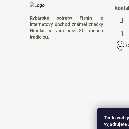
á
Konta
p
Rybárske potreby Fishin
je
ä
internetový obchod známej značky
t
Hronka s viac než 30 ročnou
i
tradíciou.
e
C
Tento web p
vyjadrujete 