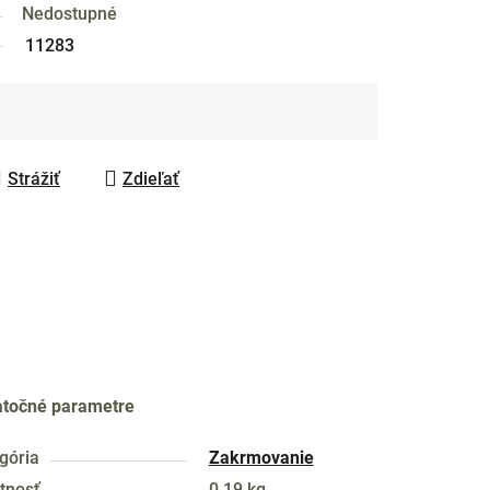
Nedostupné
11283
Strážiť
Zdieľať
točné parametre
gória
Zakrmovanie
tnosť
0.19 kg