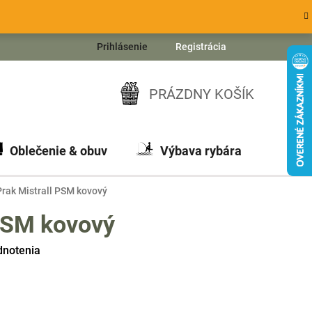
Prihlásenie
Registrácia
PRÁZDNY KOŠÍK
NÁKUPNÝ
KOŠÍK
Oblečenie & obuv
Výbava rybára
Ch
Prak Mistrall PSM kovový
 PSM kovový
dnotenia