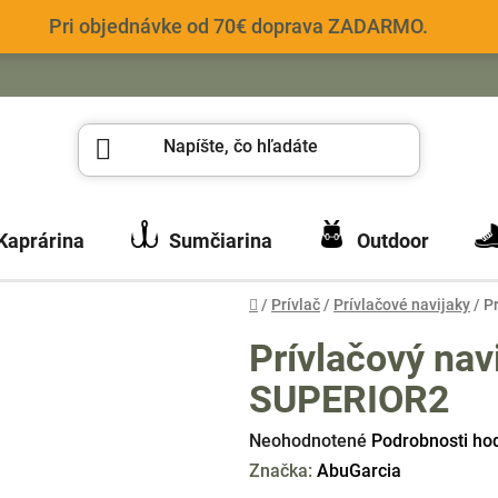
Pri objednávke od 70€ doprava ZADARMO.
Kaprárina
Sumčiarina
Outdoor
Domov
/
Prívlač
/
Prívlačové navijaky
/
P
Prívlačový nav
SUPERIOR2
Priemerné
Neohodnotené
Podrobnosti ho
hodnotenie
Značka:
AbuGarcia