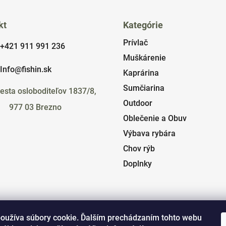
kt
Kategórie
Prívlač
+421 911 991 236
Muškárenie
Info@fishin.sk
Kaprárina
Sumčiarina
esta osloboditeľov 1837/8,
Outdoor
977 03 Brezno
Oblečenie a Obuv
Výbava rybára
Chov rýb
Doplnky
oužíva súbory cookie. Ďalším prechádzaním tohto webu