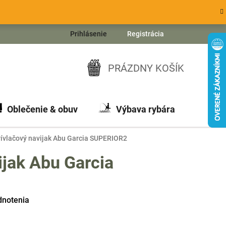
Prihlásenie
Registrácia
PRÁZDNY KOŠÍK
NÁKUPNÝ
KOŠÍK
Oblečenie & obuv
Výbava rybára
Ch
rívlačový navijak Abu Garcia SUPERIOR2
ijak Abu Garcia
dnotenia