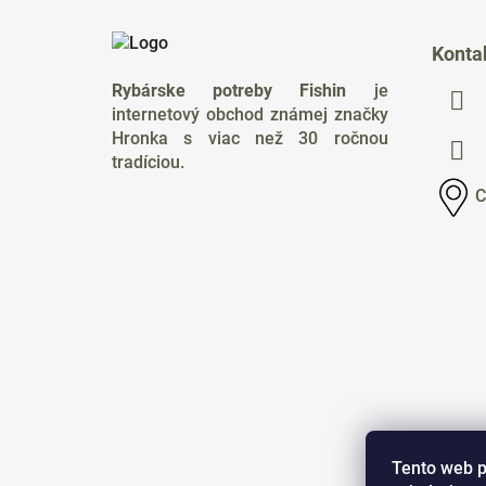
Z
á
Konta
p
Rybárske potreby Fishin
je
ä
internetový obchod známej značky
t
Hronka s viac než 30 ročnou
i
tradíciou.
e
C
Tento web p