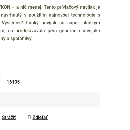
N – a nič menej. Tento prívlačový navijak je
 navrhnutý s použitím najnovšej technológie s
. Výsledok? Ľahký navijak so super hladkým
om, čo predstavovala prvá generácia navijaka
ný a spoľahlivý.
16105
Strážiť
Zdieľať