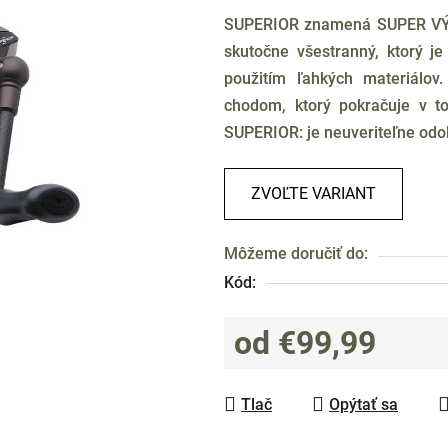
produktu
SUPERIOR znamená SUPER VÝKO
je
skutočne všestranný, ktorý je
0,0
použitím ľahkých materiálov
z
chodom, ktorý pokračuje v t
5
SUPERIOR: je neuveriteľne odol
hviezdičiek.
ZVOĽTE VARIANT
Môžeme doručiť do:
Kód:
od
€99,99
Jednotková cena:
Tlač
Opýtať sa