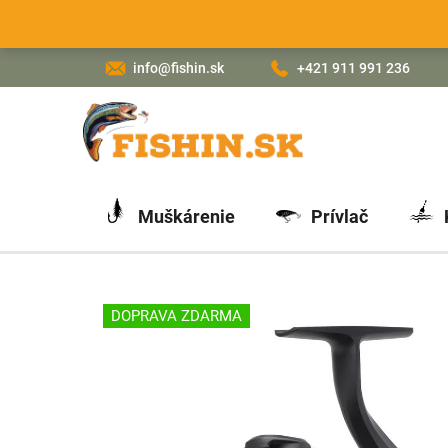
Prejsť
na
obsah
info@fishin.sk
+421 911 991 236
Muškárenie
Prívlač
DOPRAVA ZDARMA