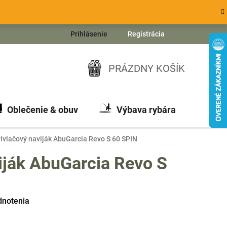
Prihlásenie
Registrácia
PRÁZDNY KOŠÍK
NÁKUPNÝ
KOŠÍK
Oblečenie & obuv
Výbava rybára
Ch
rívlačový naviják AbuGarcia Revo S 60 SPIN
iják AbuGarcia Revo S
dnotenia