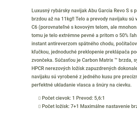
Luxusný rybársky navijak Abu Garcia Revo S s p
brzdou až na 11kg!! Telo a prevody navijaku sú v
C6 (porovnateľné s kovovým telom, ale mnohonás
tomu je telo extrémne pevné a pritom o 50% ľahš
instant antireverzom spätného chodu, počítačo
kľučkou, jednoduché preklopenie preklápača poo
zvončeka. Súčasťou je Carbon Matrix ™ brzda, s
HPCR nerezových ložísk zapuzdrených dokonale
navijaku sú vyrobené z jedného kusu pre precízn
perfektné ukladanie vlasca a šnúry na cievku.
Počet cievok: 1 Prevod: 5,6:1
Počet ložísk: 7+1 Maximálne nastavenie br