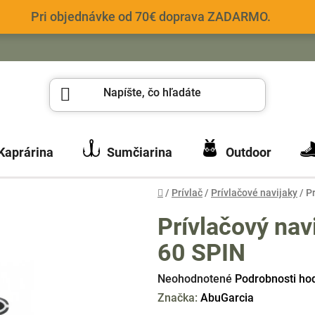
Pri objednávke od 70€ doprava ZADARMO.
Kaprárina
Sumčiarina
Outdoor
Domov
/
Prívlač
/
Prívlačové navijaky
/
P
Prívlačový nav
60 SPIN
Priemerné
Neohodnotené
Podrobnosti ho
hodnotenie
Značka:
AbuGarcia