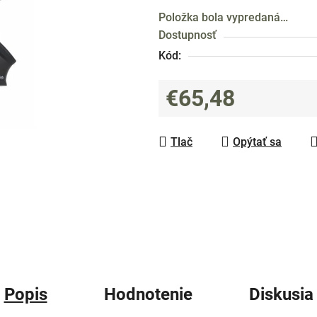
produktu
Položka bola vypredaná…
je
Dostupnosť
0,0
Kód:
z
5
€65,48
hviezdičiek.
Jednotková cena:
Tlač
Opýtať sa
Popis
Hodnotenie
Diskusia