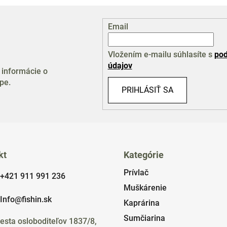
Email
Vložením e-mailu súhlasíte s
pod
údajov
 informácie o
pe.
PRIHLÁSIŤ SA
kt
Kategórie
Prívlač
+421 911 991 236
Muškárenie
Info@fishin.sk
Kaprárina
Sumčiarina
esta osloboditeľov 1837/8,