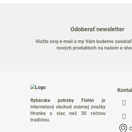
Odoberať newsletter
Vložte svoj e-mail a my Vám budeme zasielať
nových produktoch na našom e-sho
Z
á
Konta
p
Rybárske potreby Fishin
je
ä
internetový obchod známej značky
t
Hronka s viac než 30 ročnou
i
tradíciou.
e
C