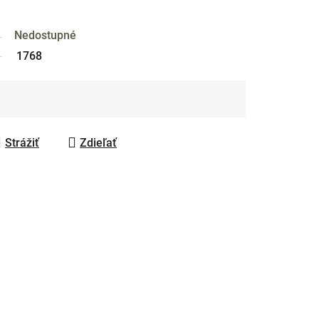
Nedostupné
1768
Strážiť
Zdieľať