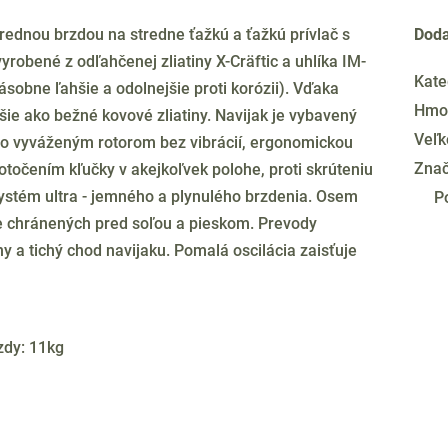
rednou brzdou na stredne ťažkú a ťažkú prívlač s
Doda
yrobené z odľahčenej zliatiny X-Cräftic a uhlíka IM-
Kate
obne ľahšie a odolnejšie proti korózii). Vďaka
Hmo
ie ako bežné kovové zliatiny. Navijak je vybavený
Veľk
vo vyváženým rotorom bez vibrácií, ergonomickou
Zna
točením kľučky v akejkoľvek polohe, proti skrúteniu
ystém ultra - jemného a plynulého brzdenia. Osem
P
 chránených pred soľou a pieskom. Prevody
y a tichý chod navijaku. Pomalá oscilácia zaisťuje
zdy: 11kg