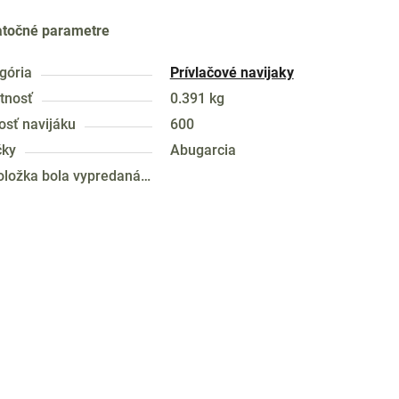
točné parametre
gória
Prívlačové navijaky
tnosť
0.391 kg
osť navijáku
600
čky
Abugarcia
oložka bola vypredaná…