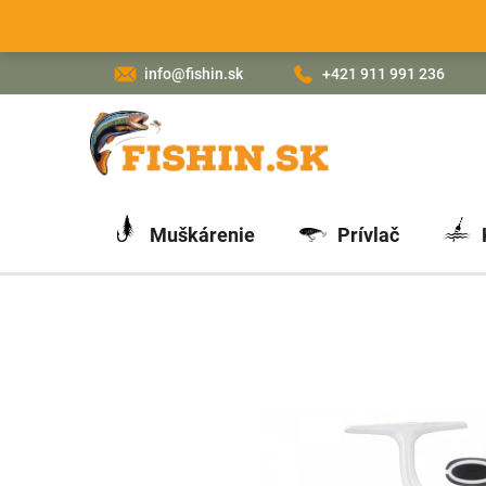
Prejsť
na
obsah
info@fishin.sk
+421 911 991 236
Muškárenie
Prívlač