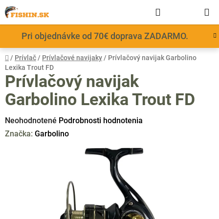
Prejsť
Hľadať
NÁKUP
na
obsah
KOŠÍK
Pri objednávke od 70€ doprava ZADARMO.
Domov
/
Prívlač
/
Prívlačové navijaky
/
Prívlačový navijak Garbolino
Lexika Trout FD
Prívlačový navijak
Garbolino Lexika Trout FD
Priemerné
Neohodnotené
Podrobnosti hodnotenia
hodnotenie
Značka:
Garbolino
produktu
je
0,0
z
5
hviezdičiek.