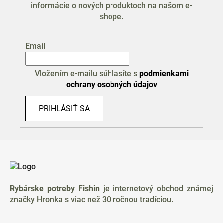
informácie o nových produktoch na našom e-
shope.
Email
Vložením e-mailu súhlasíte s
podmienkami
ochrany osobných údajov
PRIHLÁSIŤ SA
Z
á
p
ä
Rybárske potreby Fishin
je internetový obchod známej
t
značky Hronka s viac než 30 ročnou tradíciou.
i