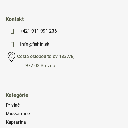
e
Kontakt
+421 911 991 236
Info@fishin.sk
Cesta osloboditeľov 1837/8,
977 03 Brezno
Kategórie
Prívlač
Muškárenie
Kaprárina