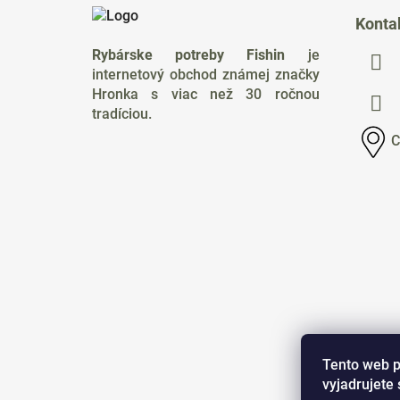
á
Konta
p
Rybárske potreby Fishin
je
ä
internetový obchod známej značky
t
Hronka s viac než 30 ročnou
i
tradíciou.
e
C
Tento web p
vyjadrujete 