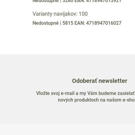
Nedostupné
| 5280
EAN:
4718947015921
Varianty navijakov: 100
Nedostupné
| 5815
EAN:
4718947016027
Odoberať newsletter
Vložte svoj e-mail a my Vám budeme zasielať
nových produktoch na našom e-sho
Z