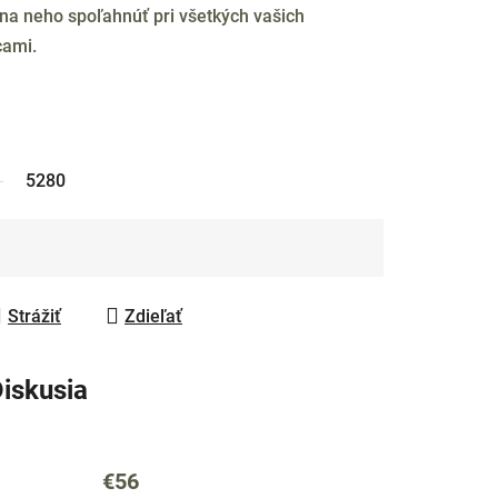
 na neho spoľahnúť pri všetkých vašich
cami.
5280
Strážiť
Zdieľať
iskusia
€56