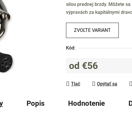
silou prednej brzdy. Môžete sa
0,0
výpravách za kapitálnymi drav
z
5
hviezdičiek.
ZVOĽTE VARIANT
Kód:
od
€56
Jednotková cena:
Tlač
Opýtať sa
y
Popis
Hodnotenie
D