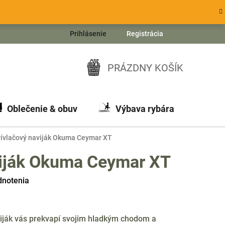
Prihlásenie
Registrácia
PRÁZDNY KOŠÍK
NÁKUPNÝ
KOŠÍK
Oblečenie & obuv
Výbava rybára
Ch
rívlačový naviják Okuma Ceymar XT
viják Okuma Ceymar XT
dnotenia
iják vás prekvapí svojim hladkým chodom a