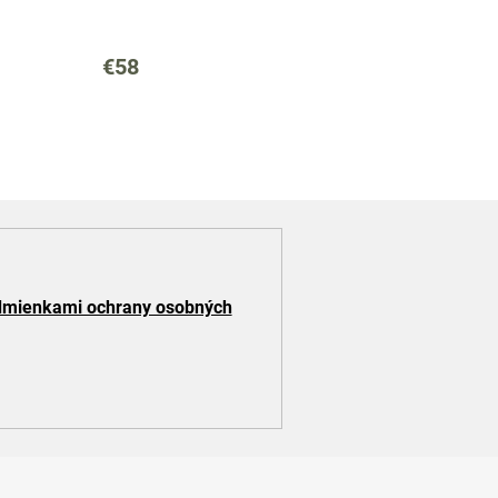
€58
mienkami ochrany osobných