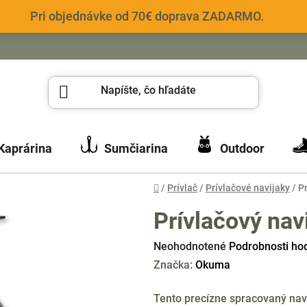
Pri objednávke od 70€ doprava ZADARMO.
Kaprárina
Sumčiarina
Outdoor
Domov
/
Prívlač
/
Prívlačové navijaky
/
P
Prívlačový na
Priemerné
Neohodnotené
Podrobnosti ho
hodnotenie
Značka:
Okuma
produktu
Tento precízne spracovaný nav
je