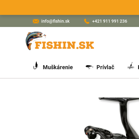
Prejsť
na
obsah
info@fishin.sk
+421 911 991 236
Muškárenie
Prívlač