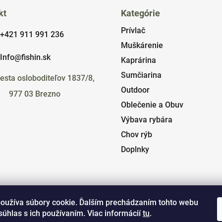
kt
Kategórie
Prívlač
+421 911 991 236
Muškárenie
Info@fishin.sk
Kaprárina
Sumčiarina
esta osloboditeľov 1837/8,
Outdoor
977 03 Brezno
Oblečenie a Obuv
Výbava rybára
Chov rýb
Doplnky
oužíva súbory cookie. Ďalším prechádzaním tohto webu
súhlas s ich používaním. Viac informácií
tu
.