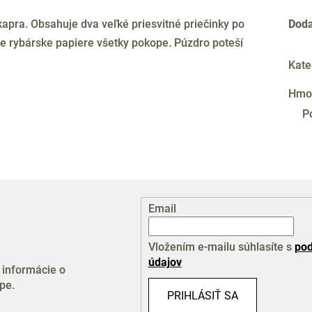
pra. Obsahuje dva veľké priesvitné priečinky po
Doda
je rybárske papiere všetky pokope. Púzdro poteší
Kate
Hmo
P
Email
Vložením e-mailu súhlasíte s
pod
údajov
 informácie o
pe.
PRIHLÁSIŤ SA