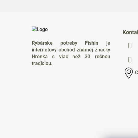
Z
á
Konta
p
Rybárske potreby Fishin
je
ä
internetový obchod známej značky
t
Hronka s viac než 30 ročnou
i
tradíciou.
e
C