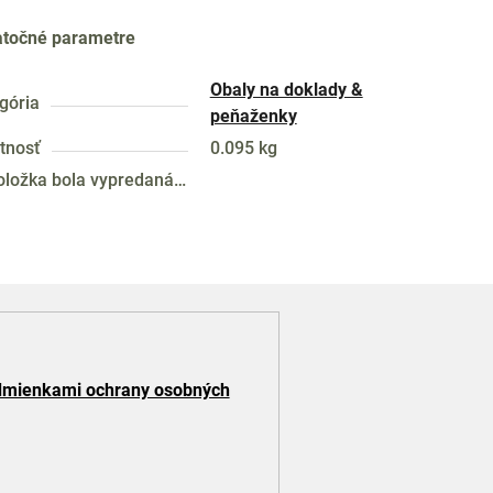
točné parametre
Obaly na doklady &
gória
peňaženky
tnosť
0.095 kg
oložka bola vypredaná…
mienkami ochrany osobných