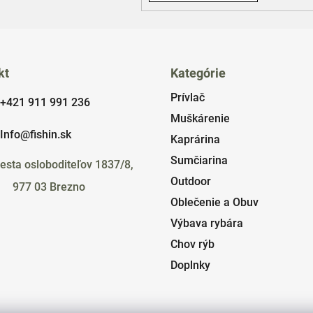
kt
Kategórie
Prívlač
+421 911 991 236
Muškárenie
Info@fishin.sk
Kaprárina
Sumčiarina
esta osloboditeľov 1837/8,
Outdoor
977 03 Brezno
Oblečenie a Obuv
Výbava rybára
Chov rýb
Doplnky