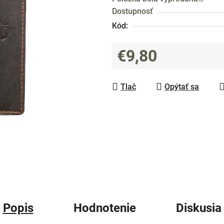
produktu
Dostupnosť
je
Kód:
0,0
z
€9,80
5
hviezdičiek.
Jednotková cena:
Tlač
Opýtať sa
Popis
Hodnotenie
Diskusia