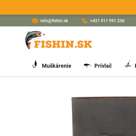
Prejsť
na
obsah
info@fishin.sk
+421 911 991 236
Muškárenie
Prívlač