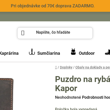
Pri objednávke od 70€ doprava ZADARMO.
Kaprárina
Sumčiarina
Outdoor
Domov
/
Doplnky
/
Obaly na doklady a p
Puzdro na ryb
Kapor
Priemerné
Neohodnotené
Podrobnosti ho
hodnotenie
Položka bola vypredaná…