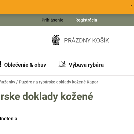
Prihlásenie
Registrácia
PRÁZDNY KOŠÍK
NÁKUPNÝ
KOŠÍK
Oblečenie & obuv
Výbava rybára
Ch
eňaženky
/
Puzdro na rybárske doklady kožené Kapor
árske doklady kožené
dnotenia