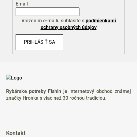
Email
Vložením e-mailu súhlasíte s
podmienkami
ochrany osobných údajov
PRIHLÁSIŤ SA
Z
á
p
ä
Rybárske potreby Fishin
je internetový obchod známej
t
značky Hronka s viac než 30 ročnou tradíciou.
i
e
Kontakt