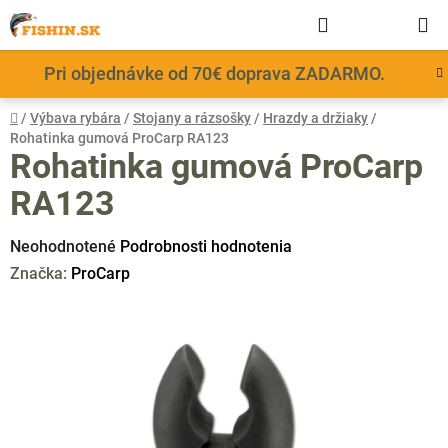
Prejsť
Hľadať
NÁKUP
na
obsah
KOŠÍK
Pri objednávke od 70€ doprava ZADARMO.
Domov
/
Výbava rybára
/
Stojany a rázsošky
/
Hrazdy a držiaky
/
Rohatinka gumová ProCarp RA123
Rohatinka gumová ProCarp
RA123
Priemerné
Neohodnotené
Podrobnosti hodnotenia
hodnotenie
Značka:
ProCarp
produktu
je
0,0
z
5
hviezdičiek.