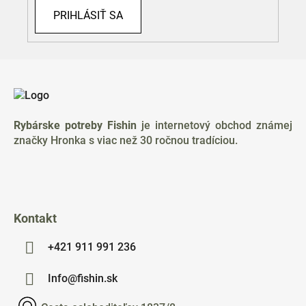
PRIHLÁSIŤ SA
Z
á
p
ä
Rybárske potreby Fishin
je internetový obchod známej
t
značky Hronka s viac než 30 ročnou tradíciou.
i
e
Kontakt
+421 911 991 236
Info@fishin.sk