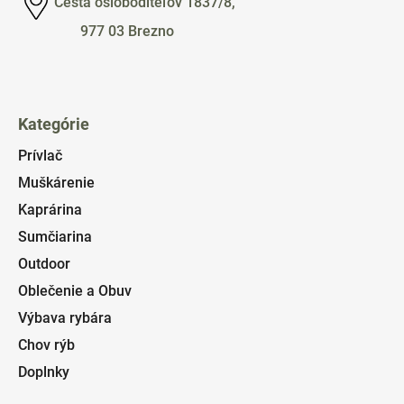
Cesta osloboditeľov 1837/8,
977 03 Brezno
Kategórie
Prívlač
Muškárenie
Kaprárina
Sumčiarina
Outdoor
Oblečenie a Obuv
Výbava rybára
Chov rýb
Doplnky