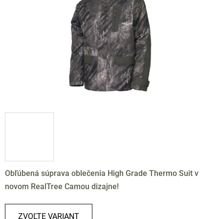
hviezdičiek.
Obľúbená súprava oblečenia High Grade Thermo Suit v
novom RealTree Camou dizajne!
ZVOĽTE VARIANT