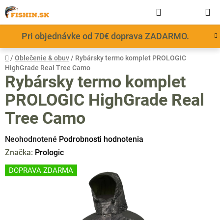
Prejsť
Hľadať
NÁKUP
na
obsah
KOŠÍK
Pri objednávke od 70€ doprava ZADARMO.
Domov
/
Oblečenie & obuv
/
Rybársky termo komplet PROLOGIC
HighGrade Real Tree Camo
Rybársky termo komplet
PROLOGIC HighGrade Real
Tree Camo
Priemerné
Neohodnotené
Podrobnosti hodnotenia
hodnotenie
Značka:
Prologic
produktu
DOPRAVA ZDARMA
je
0,0
z
5