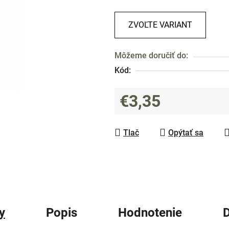
0,0
z
ZVOĽTE VARIANT
5
hviezdičiek.
Môžeme doručiť do:
Kód:
€3,35
Jednotková cena:
Tlač
Opýtať sa
y
Popis
Hodnotenie
D