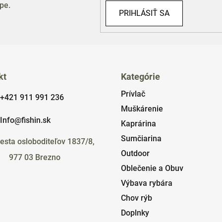
pe.
PRIHLÁSIŤ SA
kt
Kategórie
Prívlač
+421 911 991 236
Muškárenie
Info@fishin.sk
Kaprárina
Sumčiarina
esta osloboditeľov 1837/8,
Outdoor
977 03 Brezno
Oblečenie a Obuv
Výbava rybára
Chov rýb
Doplnky