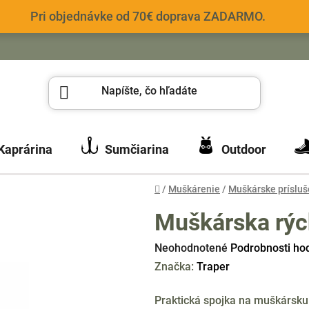
Pri objednávke od 70€ doprava ZADARMO.
Kaprárina
Sumčiarina
Outdoor
Domov
/
Muškárenie
/
Muškárske prísluš
Muškárska rýc
Priemerné
Neohodnotené
Podrobnosti ho
hodnotenie
Značka:
Traper
produktu
Praktická spojka na muškársku
je