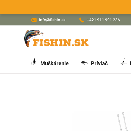
Prejsť
na
obsah
info@fishin.sk
+421 911 991 236
Muškárenie
Prívlač