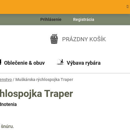
Prihlásenie
Registrácia
PRÁZDNY KOŠÍK
NÁKUPNÝ
KOŠÍK
Oblečenie & obuv
Výbava rybára
Ch
enstvo
/
Muškárska rýchlospojka Traper
hlospojka Traper
dnotenia
 šnúru.