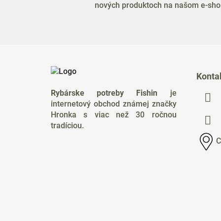
nových produktoch na našom e-sho
Z
á
Konta
p
Rybárske potreby Fishin
je
ä
internetový obchod známej značky
t
Hronka s viac než 30 ročnou
i
tradíciou.
e
C