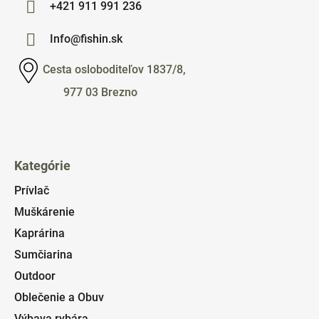
+421 911 991 236
Info@fishin.sk
Cesta osloboditeľov 1837/8,
977 03 Brezno
Kategórie
Prívlač
Muškárenie
Kaprárina
Sumčiarina
Outdoor
Oblečenie a Obuv
Výbava rybára