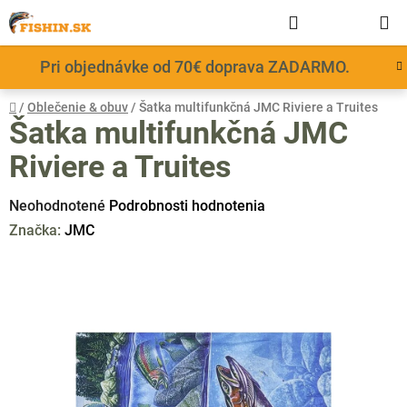
Prejsť
Hľadať
NÁKUP
na
obsah
KOŠÍK
Pri objednávke od 70€ doprava ZADARMO.
Domov
/
Oblečenie & obuv
/
Šatka multifunkčná JMC Riviere a Truites
Šatka multifunkčná JMC
Riviere a Truites
Priemerné
Neohodnotené
Podrobnosti hodnotenia
hodnotenie
Značka:
JMC
produktu
je
0,0
z
5
hviezdičiek.