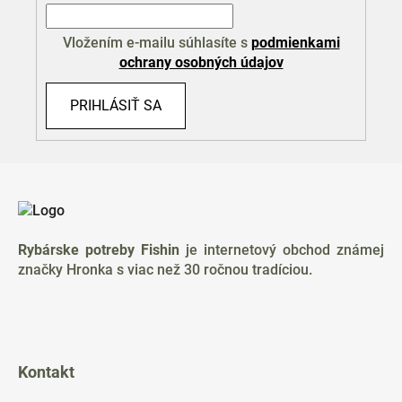
Vložením e-mailu súhlasíte s
podmienkami
ochrany osobných údajov
PRIHLÁSIŤ SA
Z
á
p
ä
Rybárske potreby Fishin
je internetový obchod známej
t
značky Hronka s viac než 30 ročnou tradíciou.
i
e
Kontakt