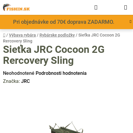
Prejsť
Hľadať
NÁKUP
na
obsah
KOŠÍK
Pri objednávke od 70€ doprava ZADARMO.
Domov
/
Výbava rybára
/
Rybárske podložky
/
Sieťka JRC Cocoon 2G
Rercovery Sling
Sieťka JRC Cocoon 2G
Rercovery Sling
Priemerné
Neohodnotené
Podrobnosti hodnotenia
hodnotenie
Značka:
JRC
produktu
je
0,0
z
5
hviezdičiek.