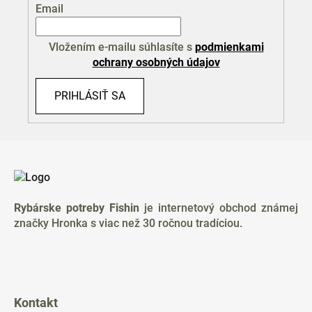
Email
Vložením e-mailu súhlasíte s
podmienkami
ochrany osobných údajov
PRIHLÁSIŤ SA
Z
á
p
ä
Rybárske potreby Fishin
je internetový obchod známej
t
značky Hronka s viac než 30 ročnou tradíciou.
i
e
Kontakt