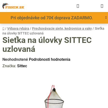
Prejsť
Hľadať
NÁKUP
na
obsah
KOŠÍK
Pri objednávke od 70€ doprava ZADARMO.
Domov
/
Výbava rybára
/
Prechovávacie siete, kedrovnice a vaky
/
Sieťka
na úlovky SITTEC uzlovaná
Sieťka na úlovky SITTEC
uzlovaná
Priemerné
Neohodnotené
Podrobnosti hodnotenia
hodnotenie
Značka:
Sittec
produktu
je
0,0
z
5
hviezdičiek.