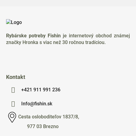
Z
á
p
ä
Rybárske potreby Fishin
je internetový obchod známej
t
značky Hronka s viac než 30 ročnou tradíciou.
i
e
Kontakt
+421 911 991 236
Info@fishin.sk
Cesta osloboditeľov 1837/8,
977 03 Brezno