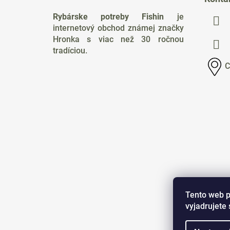
p
Rybárske potreby Fishin
je
ä
internetový obchod známej značky
t
Hronka s viac než 30 ročnou
i
tradíciou.
e
C
Tento web p
vyjadrujete 