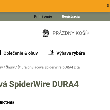
Prihlásenie
Registrácia
PRÁZDNY KOŠÍK
NÁKUPNÝ
KOŠÍK
Oblečenie & obuv
Výbava rybára
Ch
ry
/
Šnúry
/
Šnúra prívlačová SpiderWire DURA4 žltá
ová SpiderWire DURA4
dnotenia