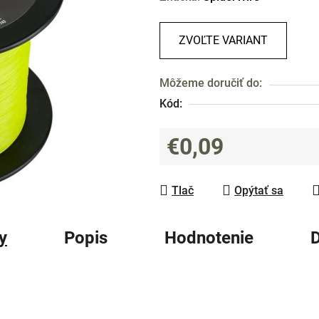
produktu
je
ZVOĽTE VARIANT
0,0
z
Môžeme doručiť do:
5
Kód:
hviezdičiek.
€0,09
Jednotková cena:
Tlač
Opýtať sa
y
Popis
Hodnotenie
D