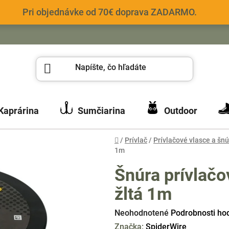
Pri objednávke od 70€ doprava ZADARMO.
Kaprárina
Sumčiarina
Outdoor
Domov
/
Prívlač
/
Prívlačové vlasce a šnú
1m
Šnúra prívlač
žltá 1m
Priemerné
Neohodnotené
Podrobnosti ho
hodnotenie
Značka:
SpiderWire