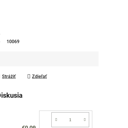
10069
Strážiť
Zdieľať
iskusia
€0,09