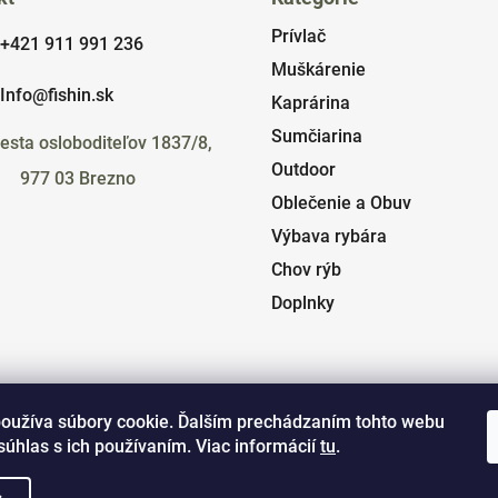
Prívlač
+421 911 991 236
Muškárenie
Info@fishin.sk
Kaprárina
Sumčiarina
esta osloboditeľov 1837/8,
Outdoor
977 03 Brezno
Oblečenie a Obuv
Výbava rybára
Chov rýb
Doplnky
oužíva súbory cookie. Ďalším prechádzaním tohto webu
súhlas s ich používaním. Viac informácií
tu
.