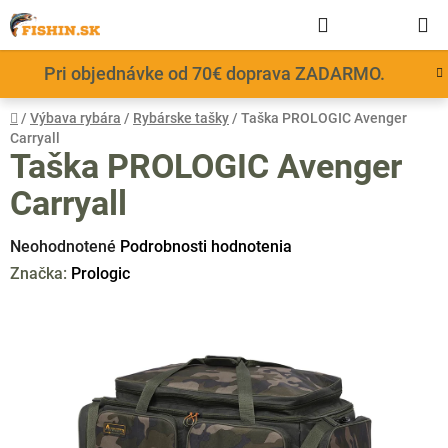
Prejsť
Hľadať
NÁKUP
na
obsah
KOŠÍK
Pri objednávke od 70€ doprava ZADARMO.
Domov
/
Výbava rybára
/
Rybárske tašky
/
Taška PROLOGIC Avenger
Carryall
Taška PROLOGIC Avenger
Carryall
Priemerné
Neohodnotené
Podrobnosti hodnotenia
hodnotenie
Značka:
Prologic
produktu
je
0,0
z
5
hviezdičiek.