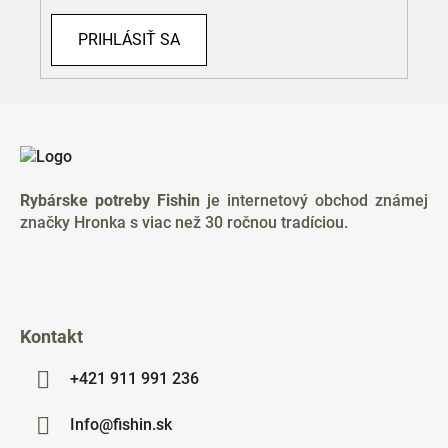
PRIHLÁSIŤ SA
Z
á
p
ä
Rybárske potreby Fishin
je internetový obchod známej
t
značky Hronka s viac než 30 ročnou tradíciou.
i
e
Kontakt
+421 911 991 236
Info@fishin.sk