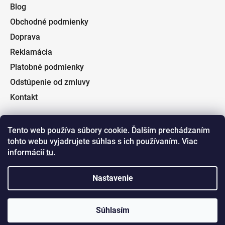
Blog
Obchodné podmienky
Doprava
Reklamácia
Platobné podmienky
Odstúpenie od zmluvy
Kontakt
Tento web používa súbory cookie. Ďalším prechádzaním
tohto webu vyjadrujete súhlas s ich používaním. Viac
Facebook
informácií
tu
.
Nastavenie
Súhlasím
Vytvoril Shoptet
a
Adatelier
Copyright 2026
Fishin.sk
. Všetky práva vyhradené.