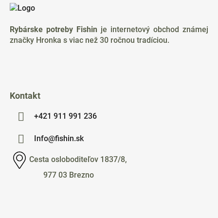
á
p
ä
Rybárske potreby Fishin
je internetový obchod známej
t
značky Hronka s viac než 30 ročnou tradíciou.
i
e
Kontakt
+421 911 991 236
Info@fishin.sk
Cesta osloboditeľov 1837/8,
977 03 Brezno