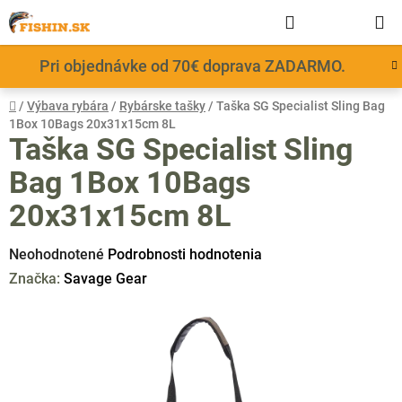
Prejsť
Hľadať
NÁKUP
na
obsah
KOŠÍK
Pri objednávke od 70€ doprava ZADARMO.
Domov
/
Výbava rybára
/
Rybárske tašky
/
Taška SG Specialist Sling Bag
1Box 10Bags 20x31x15cm 8L
Taška SG Specialist Sling
Bag 1Box 10Bags
20x31x15cm 8L
Priemerné
Neohodnotené
Podrobnosti hodnotenia
hodnotenie
Značka:
Savage Gear
produktu
je
0,0
z
5