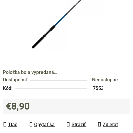
hviezdičiek.
Položka bola vypredaná…
Dostupnosť
Nedostupné
Kód:
7553
€8,90
Jednotková cena:
Tlač
Opýtať sa
Strážiť
Zdieľať