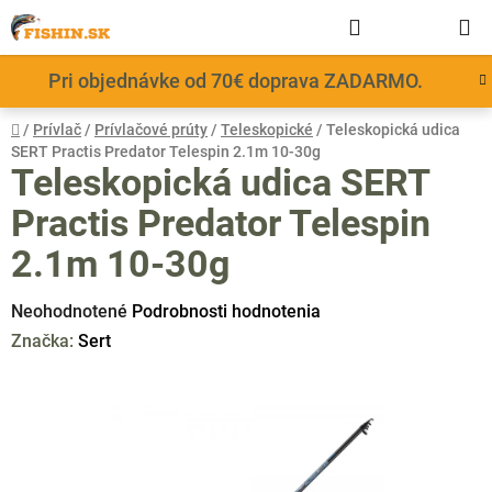
Prejsť
Hľadať
NÁKUP
na
obsah
KOŠÍK
Pri objednávke od 70€ doprava ZADARMO.
Domov
/
Prívlač
/
Prívlačové prúty
/
Teleskopické
/
Teleskopická udica
SERT Practis Predator Telespin 2.1m 10-30g
Teleskopická udica SERT
Practis Predator Telespin
2.1m 10-30g
Priemerné
Neohodnotené
Podrobnosti hodnotenia
hodnotenie
Značka:
Sert
produktu
je
0,0
z
5