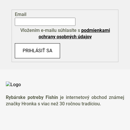
Email
Vložením e-mailu súhlasíte s
podmienkami
ochrany osobných údajov
PRIHLÁSIŤ SA
Z
á
p
ä
Rybárske potreby Fishin
je internetový obchod známej
t
značky Hronka s viac než 30 ročnou tradíciou.
i
e