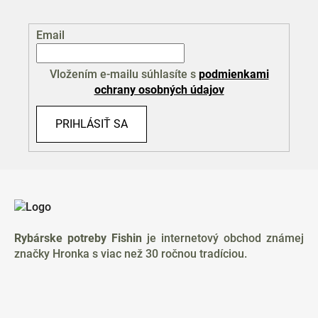
Email
Vložením e-mailu súhlasíte s
podmienkami
ochrany osobných údajov
PRIHLÁSIŤ SA
Z
á
p
ä
Rybárske potreby Fishin
je internetový obchod známej
t
značky Hronka s viac než 30 ročnou tradíciou.
i
e