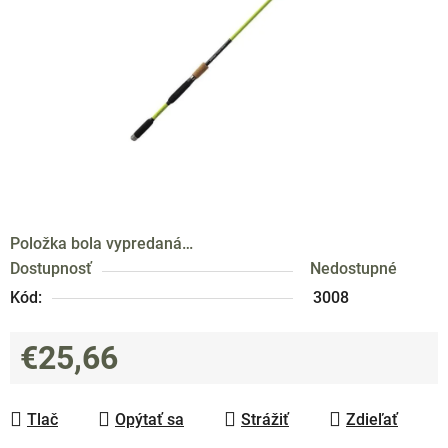
hviezdičiek.
Položka bola vypredaná…
Dostupnosť
Nedostupné
Kód:
3008
€25,66
Jednotková cena:
Tlač
Opýtať sa
Strážiť
Zdieľať