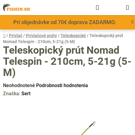
Prejsť
Hľadať
NÁKUP
na
obsah
KOŠÍK
Pri objednávke od 70€ doprava ZADARMO.
Domov
/
Prívlač
/
Prívlačové prúty
/
Teleskopické
/
Teleskopický prút
Nomad Telespin - 210cm, 5-21g (5-M)
Teleskopický prút Nomad
Telespin - 210cm, 5-21g (5-
M)
Priemerné
Neohodnotené
Podrobnosti hodnotenia
hodnotenie
Značka:
Sert
produktu
je
0,0
z
5