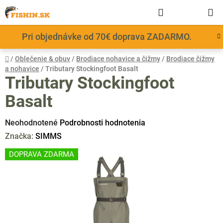
Prejsť
Hľadať
NÁKUP
na
obsah
KOŠÍK
Pri objednávke od 70€ doprava ZADARMO.
Domov
/
Oblečenie & obuv
/
Brodiace nohavice a čižmy
/
Brodiace čižmy
a nohavice
/
Tributary Stockingfoot Basalt
Tributary Stockingfoot
Basalt
Priemerné
Neohodnotené
Podrobnosti hodnotenia
hodnotenie
Značka:
SIMMS
produktu
DOPRAVA ZDARMA
je
0,0
z
5
hviezdičiek.