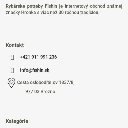
ä
Rybárske potreby Fishin
je internetový obchod známej
t
značky Hronka s viac než 30 ročnou tradíciou.
i
e
Kontakt
+421 911 991 236
Info@fishin.sk
Cesta osloboditeľov 1837/8,
977 03 Brezno
Kategórie