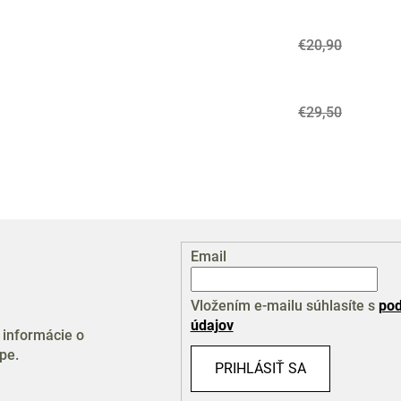
€20,90
€29,50
Email
Vložením e-mailu súhlasíte s
pod
údajov
 informácie o
pe.
PRIHLÁSIŤ SA