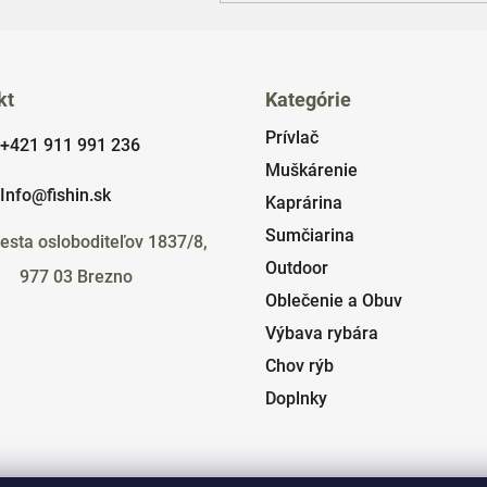
kt
Kategórie
Prívlač
+421 911 991 236
Muškárenie
Info@fishin.sk
Kaprárina
Sumčiarina
esta osloboditeľov 1837/8,
Outdoor
977 03 Brezno
Oblečenie a Obuv
Výbava rybára
Chov rýb
Doplnky