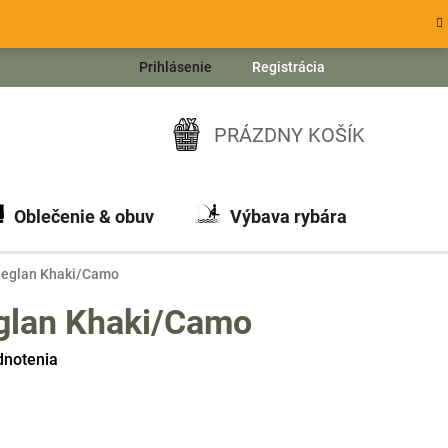
Prihlásenie
Registrácia
PRÁZDNY KOŠÍK
NÁKUPNÝ
KOŠÍK
Oblečenie & obuv
Výbava rybára
Ch
Reglan Khaki/Camo
glan Khaki/Camo
dnotenia