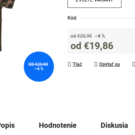
0,0
z
Kód:
5
hviezdičiek.
od €20,90
–4 %
od
€19,86
Jednotková cena:
Tlač
Opýtať sa
OD €20,90
–4 %
opis
Hodnotenie
Diskusia