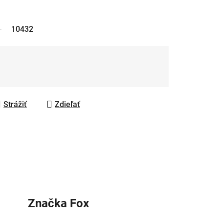
10432
Strážiť
Zdieľať
Značka
Fox