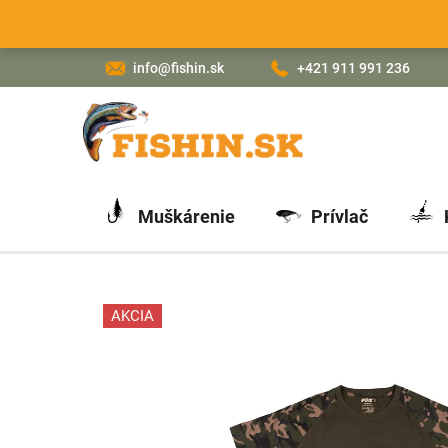
Prejsť
na
obsah
info@fishin.sk
+421 911 991 236
Muškárenie
Prívlač
AKCIA