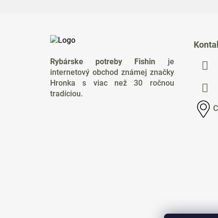
Z
á
Konta
p
Rybárske potreby Fishin
je
ä
internetový obchod známej značky
t
Hronka s viac než 30 ročnou
i
tradíciou.
e
C