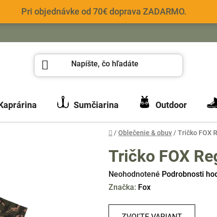
Pri objednávke od 70€ doprava ZADARMO.
Kaprárina
Sumčiarina
Outdoor
Domov
/
Oblečenie & obuv
/
Tričko FOX 
Tričko FOX Re
Priemerné
Neohodnotené
Podrobnosti ho
hodnotenie
Značka:
Fox
produktu
je
ZVOĽTE VARIANT