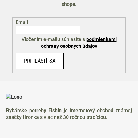
shope.
Email
Vložením e-mailu súhlasíte s
podmienkami
ochrany osobných údajov
PRIHLÁSIŤ SA
Z
á
p
ä
Rybárske potreby Fishin
je internetový obchod známej
t
značky Hronka s viac než 30 ročnou tradíciou.
i
e