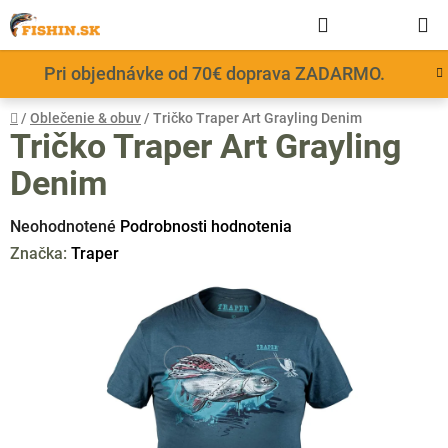
Prejsť
Hľadať
NÁKUP
na
obsah
KOŠÍK
Pri objednávke od 70€ doprava ZADARMO.
Domov
/
Oblečenie & obuv
/
Tričko Traper Art Grayling Denim
Tričko Traper Art Grayling
Denim
Priemerné
Neohodnotené
Podrobnosti hodnotenia
hodnotenie
Značka:
Traper
produktu
je
0,0
z
5
hviezdičiek.