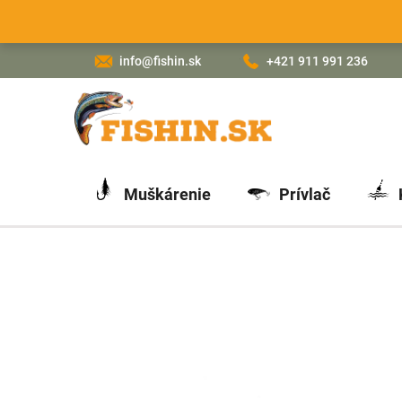
Prejsť
na
obsah
info@fishin.sk
+421 911 991 236
Muškárenie
Prívlač