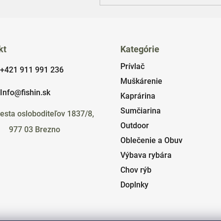
kt
Kategórie
Prívlač
+421 911 991 236
Muškárenie
Info@fishin.sk
Kaprárina
Sumčiarina
esta osloboditeľov 1837/8,
Outdoor
977 03 Brezno
Oblečenie a Obuv
Výbava rybára
Chov rýb
Doplnky