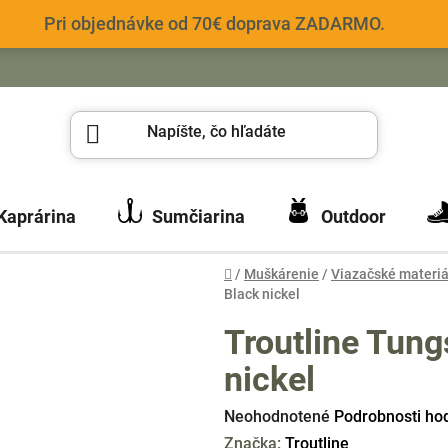
Pri objednávke od 70€ doprava ZADARMO.
Kaprárina
Sumčiarina
Outdoor
Domov
/
Muškárenie
/
Viazačské materiá
Black nickel
Troutline Tung
nickel
Priemerné
Neohodnotené
Podrobnosti ho
hodnotenie
Značka:
Troutline