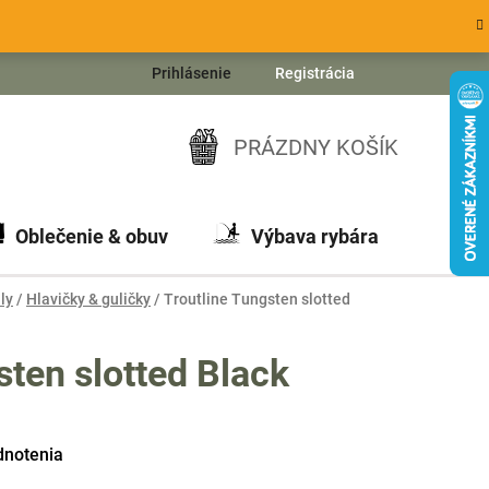
Prihlásenie
Registrácia
PRÁZDNY KOŠÍK
NÁKUPNÝ
KOŠÍK
Oblečenie & obuv
Výbava rybára
Ch
ly
/
Hlavičky & guličky
/
Troutline Tungsten slotted
sten slotted Black
dnotenia