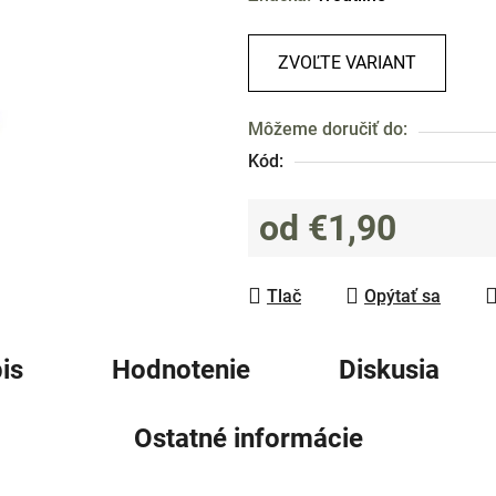
produktu
je
ZVOĽTE VARIANT
0,0
z
Môžeme doručiť do:
5
Kód:
hviezdičiek.
od
€1,90
Jednotková cena:
Tlač
Opýtať sa
is
Hodnotenie
Diskusia
Ostatné informácie