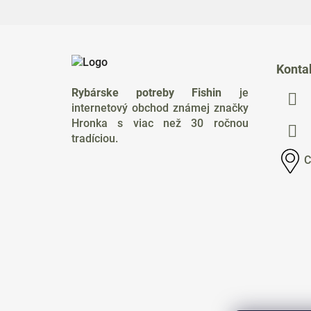
Z
á
Konta
p
Rybárske potreby Fishin
je
ä
internetový obchod známej značky
t
Hronka s viac než 30 ročnou
i
tradíciou.
e
C