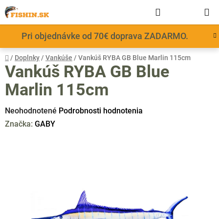
Prejsť
Hľadať
NÁKUP
na
obsah
KOŠÍK
Pri objednávke od 70€ doprava ZADARMO.
Domov
/
Doplnky
/
Vankúše
/
Vankúš RYBA GB Blue Marlin 115cm
Vankúš RYBA GB Blue
Marlin 115cm
Priemerné
Neohodnotené
Podrobnosti hodnotenia
hodnotenie
Značka:
GABY
produktu
je
0,0
z
5
hviezdičiek.