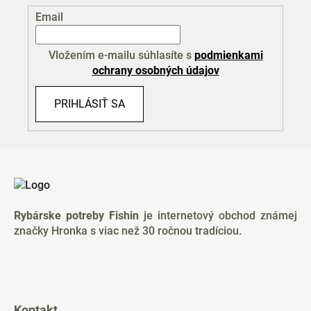
Email
Vložením e-mailu súhlasíte s
podmienkami
ochrany osobných údajov
PRIHLÁSIŤ SA
Z
á
p
ä
Rybárske potreby Fishin
je internetový obchod známej
t
značky Hronka s viac než 30 ročnou tradíciou.
i
e
Kontakt