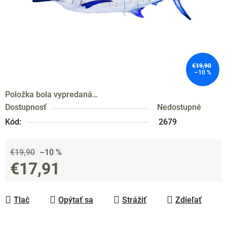
€19,90
–10 %
Položka bola vypredaná…
Dostupnosť
Nedostupné
Kód:
2679
€19,90
–10 %
€17,91
Jednotková cena:
Tlač
Opýtať sa
Strážiť
Zdieľať