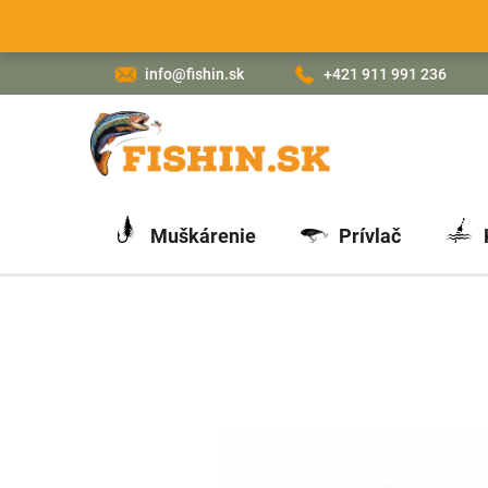
Prejsť
na
obsah
info@fishin.sk
+421 911 991 236
Muškárenie
Prívlač