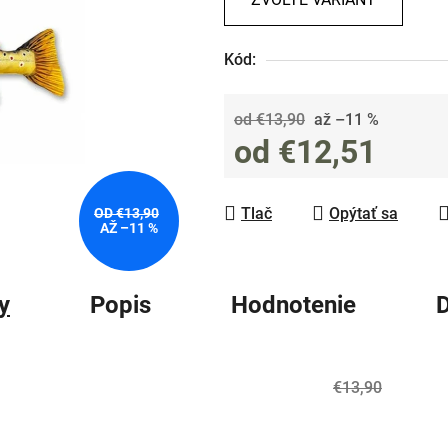
0,0
z
Kód:
5
hviezdičiek.
od €13,90
až –11 %
od
€12,51
Jednotková cena:
Tlač
Opýtať sa
OD €13,90
AŽ –11 %
y
Popis
Hodnotenie
D
€13,90