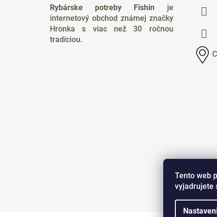
p
Rybárske potreby Fishin
je
ä
internetový obchod známej značky
t
Hronka s viac než 30 ročnou
i
tradíciou.
e
C
Tento web p
vyjadrujete 
Nastaven