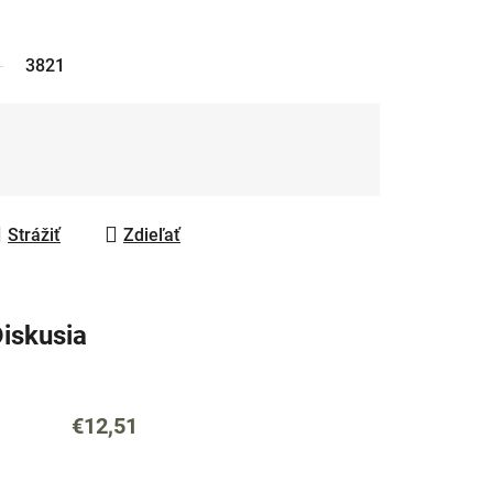
3821
Strážiť
Zdieľať
iskusia
€12,51