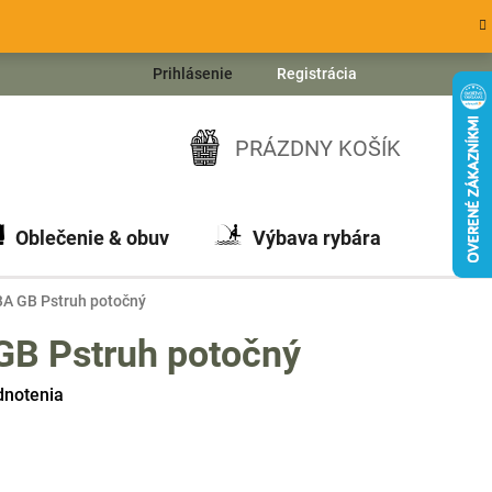
Prihlásenie
Registrácia
PRÁZDNY KOŠÍK
NÁKUPNÝ
KOŠÍK
Oblečenie & obuv
Výbava rybára
Ch
A GB Pstruh potočný
B Pstruh potočný
dnotenia