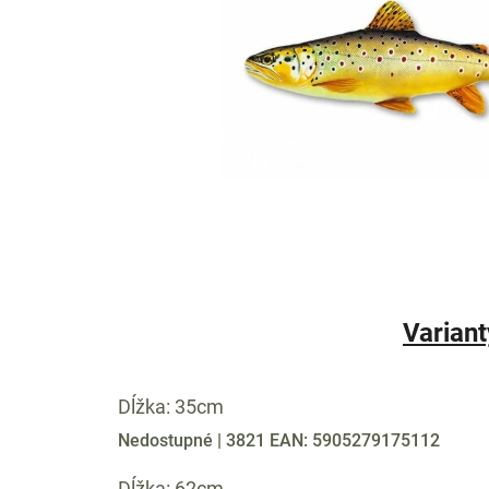
Variant
Dĺžka: 35cm
Nedostupné
| 3821
EAN:
5905279175112
Dĺžka: 62cm