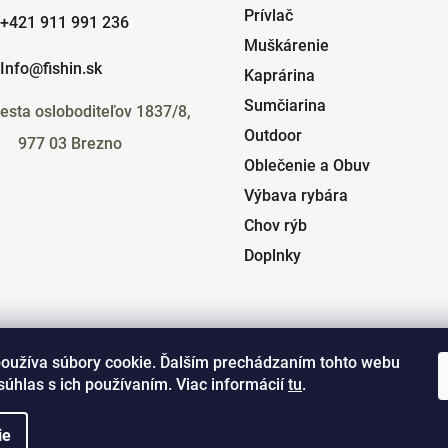
Prívlač
+421 911 991 236
Muškárenie
Info@fishin.sk
Kaprárina
Sumčiarina
esta osloboditeľov 1837/8,
Outdoor
977 03 Brezno
Oblečenie a Obuv
Výbava rybára
Chov rýb
Doplnky
oužíva súbory cookie. Ďalším prechádzaním tohto webu
súhlas s ich používaním. Viac informácií
tu
.
ie