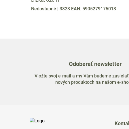
Nedostupné
| 3823
EAN:
5905279175013
Odoberať newsletter
Vložte svoj e-mail a my Vám budeme zasielať
nových produktoch na našom e-sho
Z
á
Konta