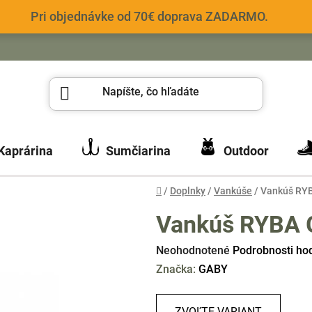
Pri objednávke od 70€ doprava ZADARMO.
Kaprárina
Sumčiarina
Outdoor
Domov
/
Doplnky
/
Vankúše
/
Vankúš RYB
Vankúš RYBA G
Priemerné
Neohodnotené
Podrobnosti ho
hodnotenie
Značka:
GABY
produktu
je
ZVOĽTE VARIANT