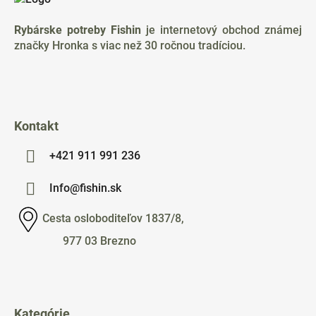
p
ä
Rybárske potreby Fishin
je internetový obchod známej
t
značky Hronka s viac než 30 ročnou tradíciou.
i
e
Kontakt
+421 911 991 236
Info@fishin.sk
Cesta osloboditeľov 1837/8,
977 03 Brezno
Kategórie