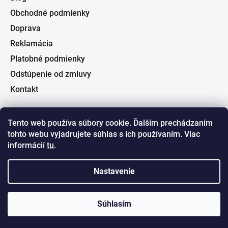
Obchodné podmienky
Doprava
Reklamácia
Platobné podmienky
Odstúpenie od zmluvy
Kontakt
Tento web používa súbory cookie. Ďalším prechádzaním
tohto webu vyjadrujete súhlas s ich používaním. Viac
Facebook
informácií
tu
.
Nastavenie
Súhlasím
Vytvoril Shoptet
a
Adatelier
Copyright 2026
Fishin.sk
. Všetky práva vyhradené.