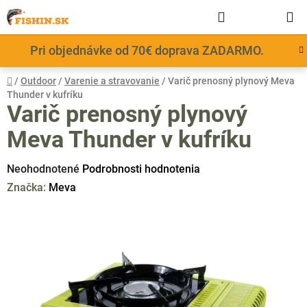
Prejsť
Hľadať
NÁKUP
na
obsah
KOŠÍK
Pri objednávke od 70€ doprava ZADARMO.
Domov
/
Outdoor
/
Varenie a stravovanie
/
Varič prenosný plynový Meva
Thunder v kufríku
Varič prenosný plynový
Meva Thunder v kufríku
Priemerné
Neohodnotené
Podrobnosti hodnotenia
hodnotenie
Značka:
Meva
produktu
je
0,0
z
5
hviezdičiek.