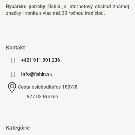
ä
Rybárske potreby Fishin
je internetový obchod známej
t
značky Hronka s viac než 30 ročnou tradíciou.
i
e
Kontakt
+421 911 991 236
Info@fishin.sk
Cesta osloboditeľov 1837/8,
977 03 Brezno
Kategórie