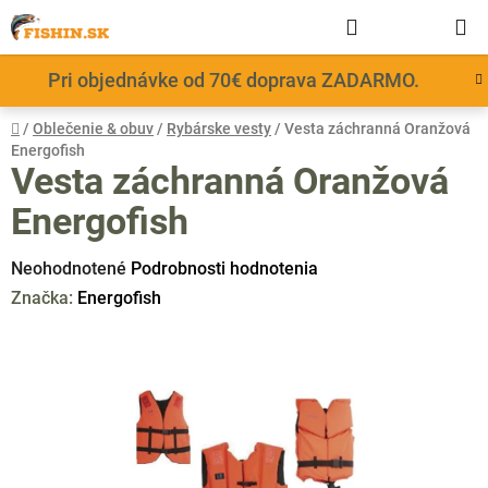
Prejsť
Hľadať
NÁKUP
na
obsah
KOŠÍK
Pri objednávke od 70€ doprava ZADARMO.
Domov
/
Oblečenie & obuv
/
Rybárske vesty
/
Vesta záchranná Oranžová
Energofish
Vesta záchranná Oranžová
Energofish
Priemerné
Neohodnotené
Podrobnosti hodnotenia
hodnotenie
Značka:
Energofish
produktu
je
0,0
z
5
hviezdičiek.