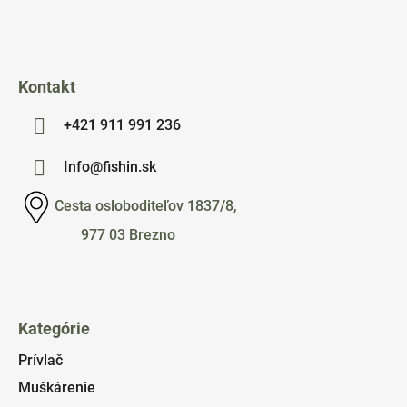
i
e
Kontakt
+421 911 991 236
Info@fishin.sk
Cesta osloboditeľov 1837/8,
977 03 Brezno
Kategórie
Prívlač
Muškárenie