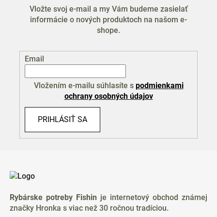
Vložte svoj e-mail a my Vám budeme zasielať
informácie o nových produktoch na našom e-
shope.
Email
Vložením e-mailu súhlasíte s
podmienkami
ochrany osobných údajov
PRIHLÁSIŤ SA
Z
á
p
ä
Rybárske potreby Fishin
je internetový obchod známej
t
značky Hronka s viac než 30 ročnou tradíciou.