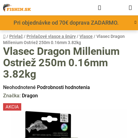
Prejsť
Hľadať
NÁKUP
na
obsah
KOŠÍK
Pri objednávke od 70€ doprava ZADARMO.
Domov
/
Prívlač
/
Prívlačové vlasce a šnúry
/
Vlasce
/
Vlasec Dragon
Millenium Ostriež 250m 0.16mm 3.82kg
Vlasec Dragon Millenium
Ostriež 250m 0.16mm
3.82kg
Priemerné
Neohodnotené
Podrobnosti hodnotenia
hodnotenie
Značka:
Dragon
produktu
AKCIA
je
0,0
z
5