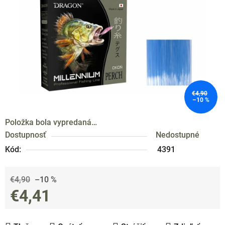
hviezdičiek.
€4,90
–10 %
Položka bola vypredaná…
Dostupnosť
Nedostupné
Kód:
4391
€4,90
–10 %
€4,41
Jednotková cena: