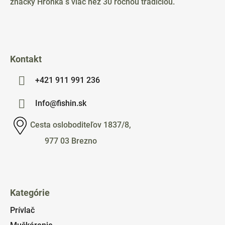
t
značky Hronka s viac než 30 ročnou tradíciou.
i
e
Kontakt
+421 911 991 236
Info@fishin.sk
Cesta osloboditeľov 1837/8,
977 03 Brezno
Kategórie
Prívlač