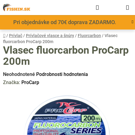
Prejsť
Hľadať
NÁKUP
na
obsah
KOŠÍK
Pri objednávke od 70€ doprava ZADARMO.
Domov
/
Prívlač
/
Prívlačové vlasce a šnúry
/
Fluorcarbon
/
Vlasec
fluorcarbon ProCarp 200m
Vlasec fluorcarbon ProCarp
200m
Priemerné
Neohodnotené
Podrobnosti hodnotenia
hodnotenie
Značka:
ProCarp
produktu
je
0,0
z
5
hviezdičiek.