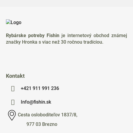
Z
á
p
ä
Rybárske potreby Fishin
je internetový obchod známej
t
značky Hronka s viac než 30 ročnou tradíciou.
i
e
Kontakt
+421 911 991 236
Info@fishin.sk
Cesta osloboditeľov 1837/8,
977 03 Brezno