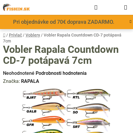
Prejsť
Hľadať
NÁKUP
na
obsah
KOŠÍK
Pri objednávke od 70€ doprava ZADARMO.
Domov
/
Prívlač
/
Voblery
/
Vobler Rapala Countdown CD-7 potápavá
7cm
Vobler Rapala Countdown
CD-7 potápavá 7cm
Priemerné
Neohodnotené
Podrobnosti hodnotenia
hodnotenie
Značka:
RAPALA
produktu
je
0,0
z
5
hviezdičiek.