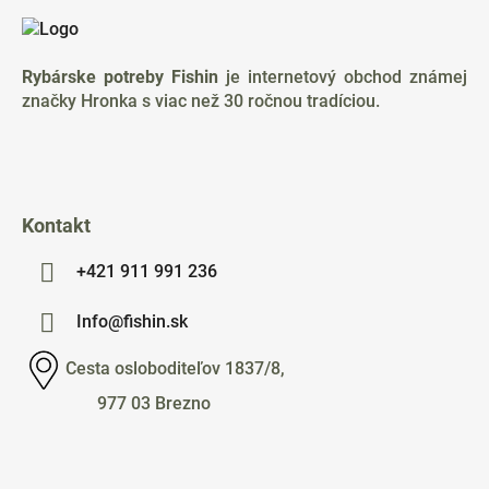
á
p
ä
Rybárske potreby Fishin
je internetový obchod známej
t
značky Hronka s viac než 30 ročnou tradíciou.
i
e
Kontakt
+421 911 991 236
Info@fishin.sk
Cesta osloboditeľov 1837/8,
977 03 Brezno