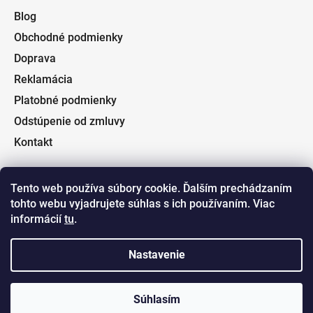
Blog
Obchodné podmienky
Doprava
Reklamácia
Platobné podmienky
Odstúpenie od zmluvy
Kontakt
Tento web používa súbory cookie. Ďalším prechádzaním
tohto webu vyjadrujete súhlas s ich používaním. Viac
Facebook
informácií
tu
.
Nastavenie
Súhlasím
Vytvoril Shoptet
a
Adatelier