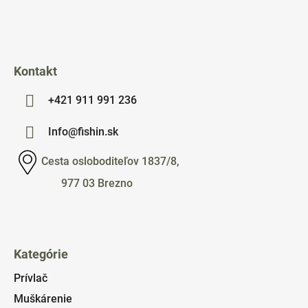
i
e
Kontakt
+421 911 991 236
Info@fishin.sk
Cesta osloboditeľov 1837/8,
977 03 Brezno
Kategórie
Prívlač
Muškárenie