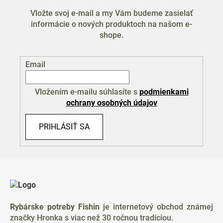
Vložte svoj e-mail a my Vám budeme zasielať
informácie o nových produktoch na našom e-
shope.
Email
Vložením e-mailu súhlasíte s
podmienkami
ochrany osobných údajov
PRIHLÁSIŤ SA
Z
á
p
ä
Rybárske potreby Fishin
je internetový obchod známej
t
značky Hronka s viac než 30 ročnou tradíciou.