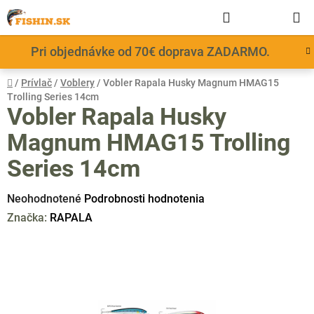
Prejsť
Hľadať
NÁKUP
na
obsah
KOŠÍK
Pri objednávke od 70€ doprava ZADARMO.
Domov
/
Prívlač
/
Voblery
/
Vobler Rapala Husky Magnum HMAG15
Trolling Series 14cm
Vobler Rapala Husky
Magnum HMAG15 Trolling
Series 14cm
Priemerné
Neohodnotené
Podrobnosti hodnotenia
hodnotenie
Značka:
RAPALA
produktu
je
0,0
z
5