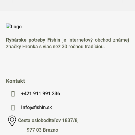
Z
á
p
ä
Rybárske potreby Fishin
je internetový obchod známej
t
značky Hronka s viac než 30 ročnou tradíciou.
i
e
Kontakt
+421 911 991 236
Info@fishin.sk
Cesta osloboditeľov 1837/8,
977 03 Brezno