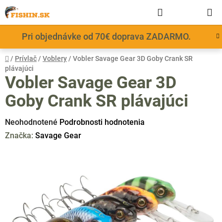
Prejsť
Hľadať
NÁKUP
na
obsah
KOŠÍK
Pri objednávke od 70€ doprava ZADARMO.
Domov
/
Prívlač
/
Voblery
/
Vobler Savage Gear 3D Goby Crank SR
plávajúci
Vobler Savage Gear 3D
Goby Crank SR plávajúci
Priemerné
Neohodnotené
Podrobnosti hodnotenia
hodnotenie
Značka:
Savage Gear
produktu
je
0,0
z
5
hviezdičiek.