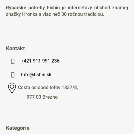
ä
Rybárske potreby Fishin
je internetový obchod známej
t
značky Hronka s viac než 30 ročnou tradíciou.
i
e
Kontakt
+421 911 991 236
Info@fishin.sk
Cesta osloboditeľov 1837/8,
977 03 Brezno
Kategórie