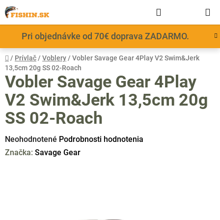
Prejsť
Hľadať
NÁKUP
na
obsah
KOŠÍK
Pri objednávke od 70€ doprava ZADARMO.
Domov
/
Prívlač
/
Voblery
/
Vobler Savage Gear 4Play V2 Swim&Jerk
13,5cm 20g SS 02-Roach
Vobler Savage Gear 4Play
V2 Swim&Jerk 13,5cm 20g
SS 02-Roach
Priemerné
Neohodnotené
Podrobnosti hodnotenia
hodnotenie
Značka:
Savage Gear
produktu
je
0,0
z
5