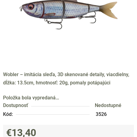
hviezdičiek.
Wobler – imitácia sleďa, 3D skenované detaily, viacdielny,
dĺžka: 13.5cm, hmotnosť: 20g, pomaly potápajúci
Položka bola vypredaná…
Dostupnosť
Nedostupné
Kód:
3526
€13,40