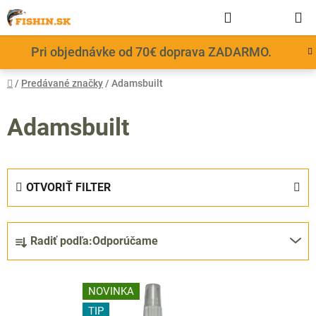
Prejsť
Hľadať
NÁKUP
na
obsah
KOŠÍK
Pri objednávke od 70€ doprava ZADARMO.
Domov
/
Predávané značky
/
Adamsbuilt
Adamsbuilt
OTVORIŤ FILTER
R
Radiť podľa:
Odporúčame
a
d
V
e
NOVINKA
ý
n
TIP