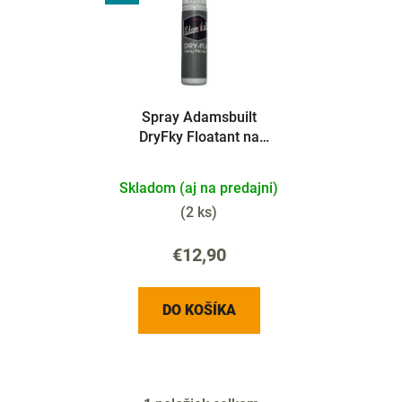
p
i
i
e
s
p
p
r
r
o
Spray Adamsbuilt
o
d
DryFky Floatant na
d
u
suché mušky
u
k
Skladom (aj na predajni)
k
t
t
(
2 ks
)
o
o
v
€12,90
v
DO KOŠÍKA