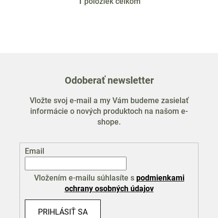
1
položiek celkom
O
v
l
á
d
a
c
Odoberať newsletter
i
e
Vložte svoj e-mail a my Vám budeme zasielať
p
informácie o nových produktoch na našom e-
r
shope.
v
k
y
Email
v
ý
p
Vložením e-mailu súhlasíte s
podmienkami
i
ochrany osobných údajov
s
u
PRIHLÁSIŤ SA