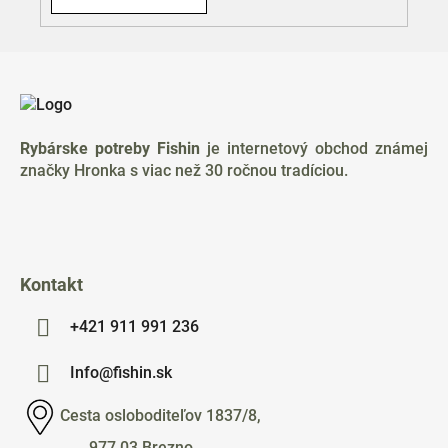
Z
á
p
ä
Rybárske potreby Fishin
je internetový obchod známej
t
značky Hronka s viac než 30 ročnou tradíciou.
i
e
Kontakt
+421 911 991 236
Info@fishin.sk
Cesta osloboditeľov 1837/8,
977 03 Brezno