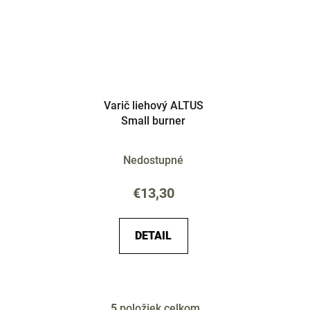
Varič liehový ALTUS
Small burner
Nedostupné
€13,30
DETAIL
5
položiek celkom