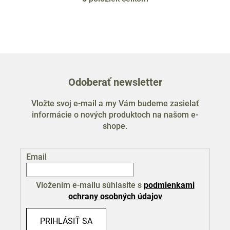
O
v
l
á
d
a
c
Odoberať newsletter
i
e
Vložte svoj e-mail a my Vám budeme zasielať
p
informácie o nových produktoch na našom e-
r
shope.
v
k
y
Email
v
ý
p
Vložením e-mailu súhlasíte s
podmienkami
i
ochrany osobných údajov
s
u
PRIHLÁSIŤ SA