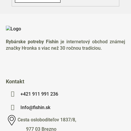
Z
á
p
ä
Rybárske potreby Fishin
je internetový obchod známej
t
značky Hronka s viac než 30 ročnou tradíciou.
i
e
Kontakt
+421 911 991 236
Info@fishin.sk
Cesta osloboditeľov 1837/8,
977 03 Brezno