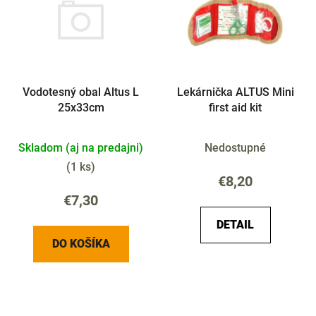
p
i
i
e
s
p
p
r
r
o
Vodotesný obal Altus L
Lekárnička ALTUS Mini
o
d
25x33cm
first aid kit
d
u
u
k
Skladom (aj na predajni)
Nedostupné
k
t
t
(
1 ks
)
o
€8,20
o
v
€7,30
v
DETAIL
DO KOŠÍKA