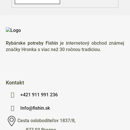
Z
á
p
ä
Rybárske potreby Fishin
je internetový obchod známej
t
značky Hronka s viac než 30 ročnou tradíciou.
i
e
Kontakt
+421 911 991 236
Info@fishin.sk
Cesta osloboditeľov 1837/8,
977 03 Brezno