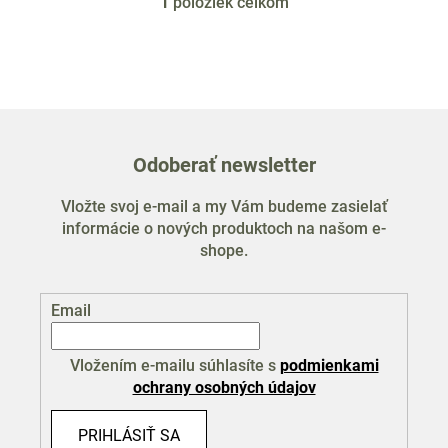
1
položiek celkom
O
v
l
á
d
a
c
Odoberať newsletter
i
e
Vložte svoj e-mail a my Vám budeme zasielať
p
informácie o nových produktoch na našom e-
r
shope.
v
k
y
Email
v
ý
p
Vložením e-mailu súhlasíte s
podmienkami
i
ochrany osobných údajov
s
u
PRIHLÁSIŤ SA