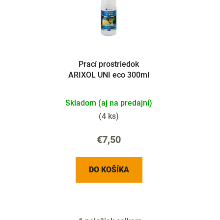
p
i
i
e
s
p
p
r
r
o
Prací prostriedok
o
d
ARIXOL UNI eco 300ml
d
u
u
k
Skladom (aj na predajni)
k
t
t
(
4 ks
)
o
o
v
€7,50
v
DO KOŠÍKA