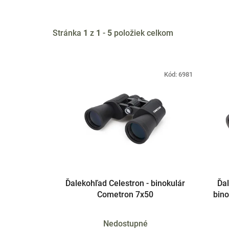
Stránka
1
z
1
-
5
položiek celkom
V
ý
Kód:
6981
p
i
s
p
r
o
d
u
Ďalekohľad Celestron - binokulár
Ďa
Cometron 7x50
bin
k
t
o
Nedostupné