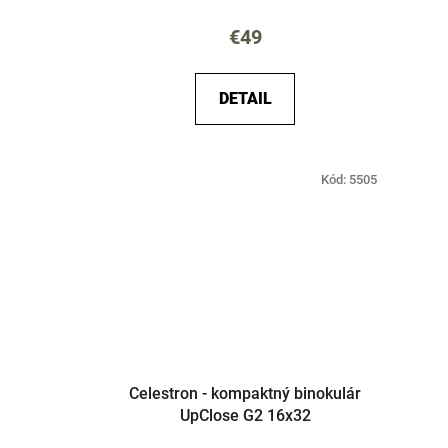
v
€49
DETAIL
Kód:
5505
Celestron - kompaktný binokulár
UpClose G2 16x32