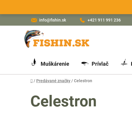
Prejsť
na
obsah
info@fishin.sk
+421 911 991 236
Muškárenie
Prívlač
Domov
/
Predávané značky
/
Celestron
Celestron