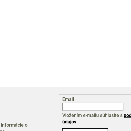
O
v
l
á
d
a
Email
c
i
e
Vložením e-mailu súhlasíte s
pod
p
údajov
 informácie o
r