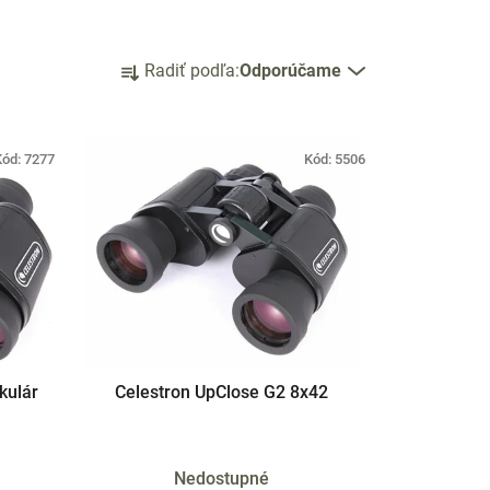
R
Radiť podľa:
Odporúčame
a
d
e
Kód:
7277
Kód:
5506
n
i
e
p
r
o
d
u
k
kulár
Celestron UpClose G2 8x42
t
o
v
Nedostupné