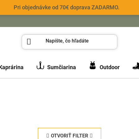
Pri objednávke od 70€ doprava ZADARMO.
Kaprárina
Sumčiarina
Outdoor
OTVORIŤ FILTER