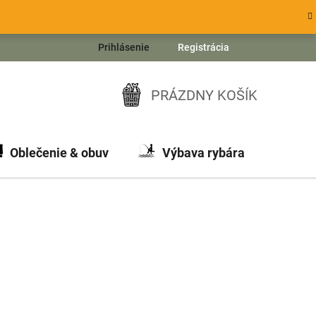
Prihlásenie
Registrácia
PRÁZDNY KOŠÍK
NÁKUPNÝ
KOŠÍK
Oblečenie & obuv
Výbava rybára
Ch