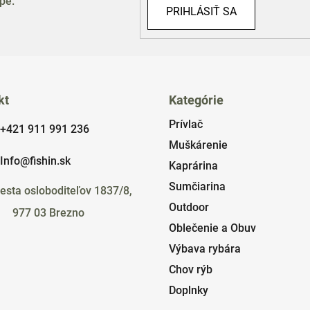
pe.
v
PRIHLÁSIŤ SA
k
y
v
ý
p
i
kt
Kategórie
s
Prívlač
u
+421 911 991 236
Muškárenie
Info@fishin.sk
Kaprárina
Sumčiarina
esta osloboditeľov 1837/8,
Outdoor
977 03 Brezno
Oblečenie a Obuv
Výbava rybára
Chov rýb
Doplnky