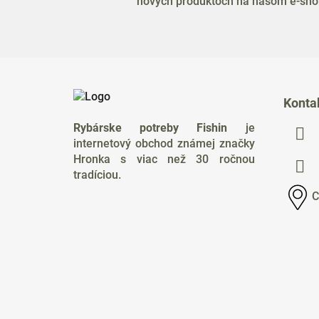
nových produktoch na našom e-sho
Z
á
Konta
p
Rybárske potreby Fishin
je
ä
internetový obchod známej značky
t
Hronka s viac než 30 ročnou
i
tradíciou.
e
C