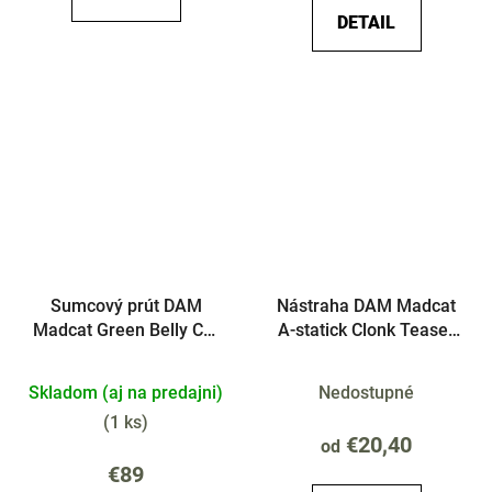
DETAIL
Sumcový prút DAM
Nástraha DAM Madcat
Madcat Green Belly Cat
A-statick Clonk Teaser
2-diel
16cm
Skladom (aj na predajni)
Nedostupné
(
1 ks
)
€20,40
od
€89