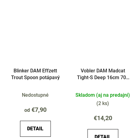
Blinker DAM Effzett
Vobler DAM Madcat
Trout Spoon potápavý
Tight-S Deep 16cm 70g
Plávajúci
Nedostupné
Skladom (aj na predajni)
(
2 ks
)
€7,90
od
€14,20
DETAIL
DETAIL