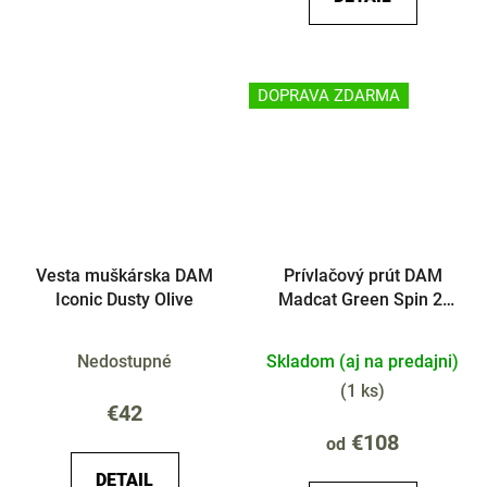
DOPRAVA ZDARMA
Vesta muškárska DAM
Prívlačový prút DAM
Iconic Dusty Olive
Madcat Green Spin 2-
diel
Nedostupné
Skladom (aj na predajni)
(
1 ks
)
€42
€108
od
DETAIL