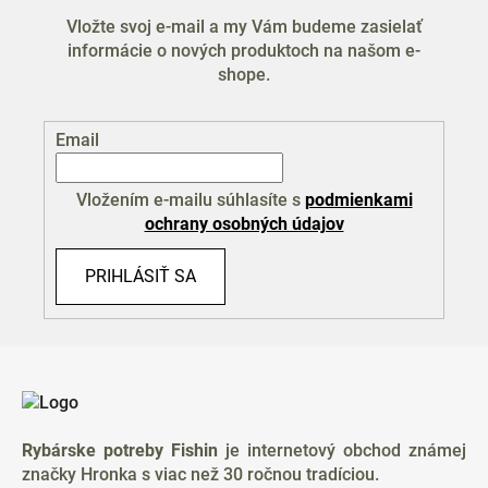
e
Vložte svoj e-mail a my Vám budeme zasielať
p
informácie o nových produktoch na našom e-
r
shope.
v
k
y
Email
v
ý
p
Vložením e-mailu súhlasíte s
podmienkami
i
ochrany osobných údajov
s
u
PRIHLÁSIŤ SA
Z
á
p
ä
Rybárske potreby Fishin
je internetový obchod známej
t
značky Hronka s viac než 30 ročnou tradíciou.