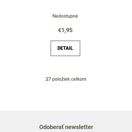
Nedostupné
€1,95
DETAIL
27
položiek celkom
O
v
l
á
d
a
c
Odoberať newsletter
i