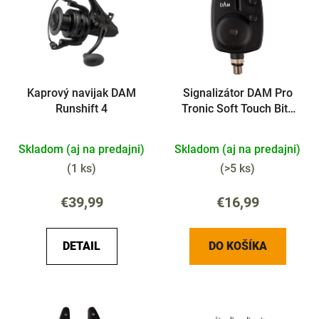
p
i
i
e
s
p
p
r
r
o
Kaprový navijak DAM
Signalizátor DAM Pro
o
d
Runshift 4
Tronic Soft Touch Bite
d
u
Alarm
u
k
Skladom (aj na predajni)
Skladom (aj na predajni)
k
t
t
(
1 ks
)
(
>5 ks
)
o
o
v
€39,99
€16,99
v
DETAIL
DO KOŠÍKA