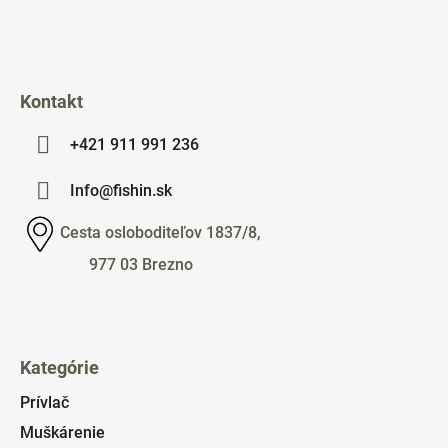
i
e
Kontakt
+421 911 991 236
Info@fishin.sk
Cesta osloboditeľov 1837/8,
977 03 Brezno
Kategórie
Prívlač
Muškárenie