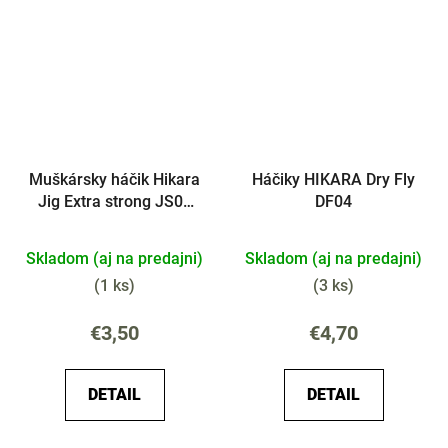
Muškársky háčik Hikara
Háčiky HIKARA Dry Fly
Jig Extra strong JS03
DF04
25ks
Skladom (aj na predajni)
Skladom (aj na predajni)
(
1 ks
)
(
3 ks
)
€3,50
€4,70
DETAIL
DETAIL