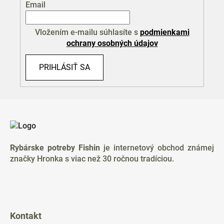
Email
v
ý
p
Vložením e-mailu súhlasíte s
podmienkami
i
ochrany osobných údajov
s
u
PRIHLÁSIŤ SA
Z
á
p
ä
Rybárske potreby Fishin
je internetový obchod známej
t
značky Hronka s viac než 30 ročnou tradíciou.
i
e
Kontakt