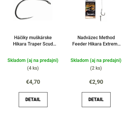
p
i
i
e
s
p
p
r
r
o
Háčiky muškárske
Nadväzec Method
o
d
Hikara Traper Scud
Feeder Hikara Extreme
d
u
SC48 25ks
Bayonet
u
k
Skladom (aj na predajni)
Skladom (aj na predajni)
k
t
t
(
4 ks
)
(
2 ks
)
o
o
v
€4,70
€2,90
v
DETAIL
DETAIL