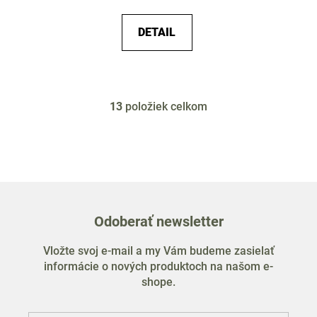
DETAIL
13
položiek celkom
O
v
l
á
d
a
c
Odoberať newsletter
i
e
Vložte svoj e-mail a my Vám budeme zasielať
p
informácie o nových produktoch na našom e-
r
shope.
v
k
y