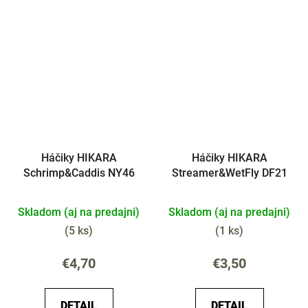
Háčiky HIKARA
Háčiky HIKARA
Schrimp&Caddis NY46
Streamer&WetFly DF21
Skladom (aj na predajni)
Skladom (aj na predajni)
(
5 ks
)
(
1 ks
)
€4,70
€3,50
DETAIL
DETAIL