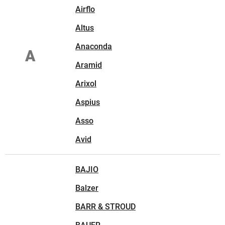
Airflo
Altus
Anaconda
A
Aramid
Arixol
Aspius
Asso
Avid
BAJIO
Balzer
BARR & STROUD