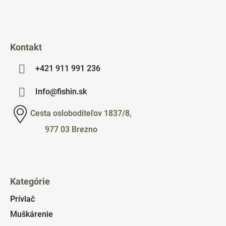
i
e
Kontakt
+421 911 991 236
Info@fishin.sk
Cesta osloboditeľov 1837/8,
977 03 Brezno
Kategórie
Prívlač
Muškárenie