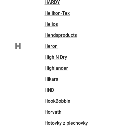
HARDY
Helikon-Tex
Helios
Hendsproducts
H
Heron
High N Dry
Highlander
Hikara
HND
HookBobbin
Horvath
Hotovky z plechovky