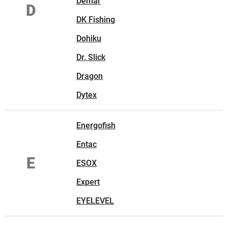
Demar
D
DK Fishing
Dohiku
Dr. Slick
Dragon
Dytex
Energofish
Entac
E
ESOX
Expert
EYELEVEL