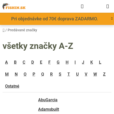
Prejsť
Hľadať
NÁKUP
na
obsah
KOŠÍK
Pri objednávke od 70€ doprava ZADARMO.
Domov
/
Predávané značky
všetky značky A-Z
A
B
C
D
E
F
G
H
I
J
K
L
M
N
O
P
Q
R
S
T
U
V
W
Z
Ostatné
AbuGarcia
Adamsbuilt