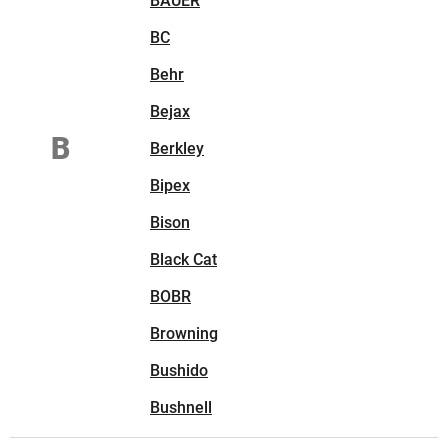
BAUER
BC
Behr
Bejax
B
Berkley
Bipex
Bison
Black Cat
BOBR
Browning
Bushido
Bushnell