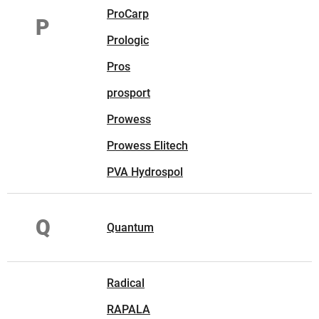
ProCarp
P
Prologic
Pros
prosport
Prowess
Prowess Elitech
PVA Hydrospol
Q
Quantum
Radical
RAPALA