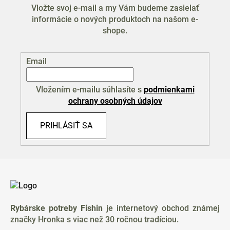
Vložte svoj e-mail a my Vám budeme zasielať
informácie o nových produktoch na našom e-
shope.
Email
Vložením e-mailu súhlasíte s
podmienkami
ochrany osobných údajov
PRIHLÁSIŤ SA
Z
á
p
ä
Rybárske potreby Fishin
je internetový obchod známej
t
značky Hronka s viac než 30 ročnou tradíciou.