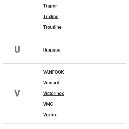
Traper
Trixline
Troutline
U
Umpqua
VANFOOK
Veniard
V
Victorinox
VMC
Vortex