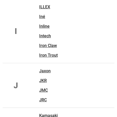
ILLEX
Iné
Inline
I
Intech
Iron Claw
Iron Trout
Jaxon
JKR
J
JMC
JRC
Kamasaki