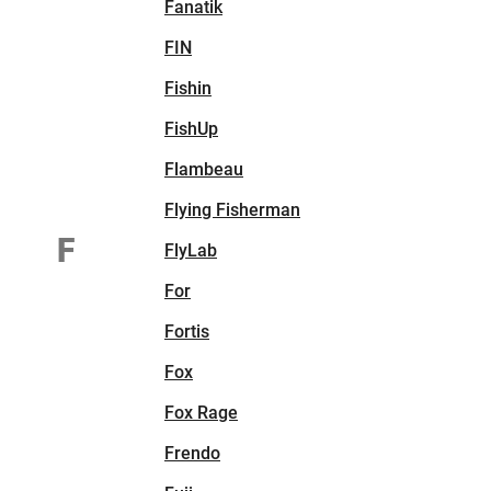
Fanatik
FIN
Fishin
FishUp
Flambeau
Flying Fisherman
F
FlyLab
For
Fortis
Fox
Fox Rage
Frendo