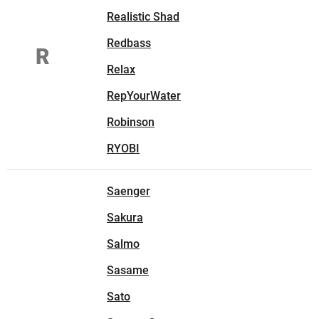
Realistic Shad
Redbass
R
Relax
RepYourWater
Robinson
RYOBI
Saenger
Sakura
Salmo
Sasame
Sato