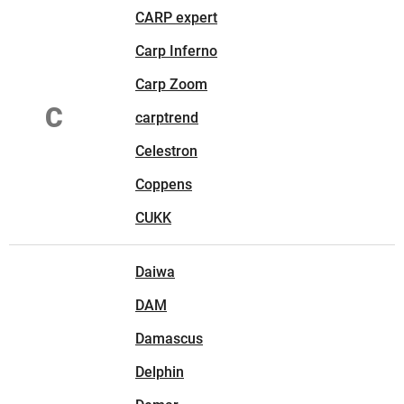
CARP expert
Carp Inferno
Carp Zoom
C
carptrend
Celestron
Coppens
CUKK
Daiwa
DAM
Damascus
Delphin