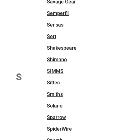
Savage Gear
Semperfli
Sensas
Sert
Shakespeare
Shimano
SIMMS
S
Sittec
Smith's
Solano
Sparrow
SpiderWire