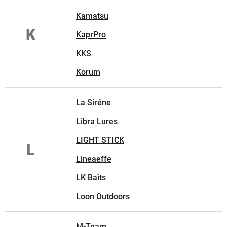
Kamatsu
K
KaprPro
KKS
Korum
La Siréne
Libra Lures
LIGHT STICK
L
Lineaeffe
LK Baits
Loon Outdoors
M-Team